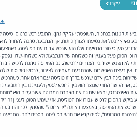
ני
עקבו
יעות קטנות בנתניה, השופטת יעל קלוגמן): התובע רכש כרטיסי טיסה לטו
 נאלץ לבטל את נסיעתו לצורך ניתוח, אך הנתבעת סרבה להחזיר לו את
תובע טען כי סוכן הנסיעות שלו הוא שרכש עבורו את הפוליסה, באמצעו
 וכי הסוכן פעל בעניין זה כשלוחה של הנתבעת ולא כשלוחו-שלו. נפסק - 
 ללא מפגש ישיר בין הצדדים לרכישה. גם הפוליסה ניתנת לרכישה בדרך זו
עות. אין בעצם האפשרות שהנתבעת מעמידה לציבור, לרכוש פוליסות של
י שליחות בינה לבין אדם שרכש בדרך זו פוליסה עבור אדם אחר. כשהרכי
 אזי הקשר החוזי שנוצר הוא בין הרוכש לספק ולענייננו בין התובע ל
ות האינטרנט, ימצא שם גם את הצהרת המבוטח אשר עליה הוא "חותם
ביקש מהסוכן לרכוש עבורו את הפוליסה, אזי שימש הסוכן לעניין זה "יד
רכש את הפוליסה, באמצעות אותה "יד ארוכה" שהסמיך לכך והתובע הו
הצהרת המבוטח", לפיה קרא את תנאי הפוליסה והסכים להם. התביעה נ