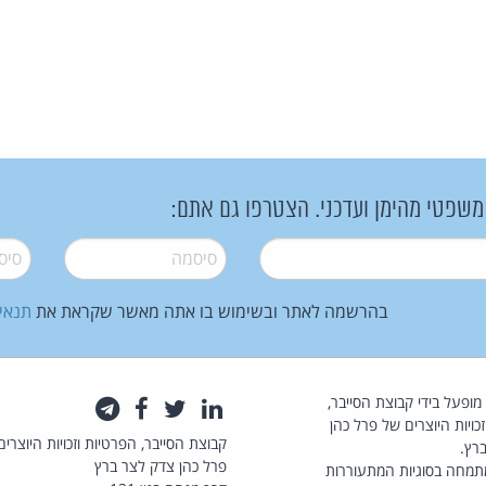
 משפטי מהימן ועדכני. הצטרפו גם אתם:
סיסמה
*
סיסמה
בהרשמה לאתר ובשימוש בו אתה מאשר שקראת את
תנאי
law.co.il מופעל בידי קבוצת הסייבר,
לינקדאין
טוויטר
פייסבוק
טלגרם
כויות היוצרים של פרל כהן
קבוצת הסייבר, הפרטיות וזכויות היוצרים
רץ.
פרל כהן צדק לצר ברץ
תמחה בסוגיות המתעוררות