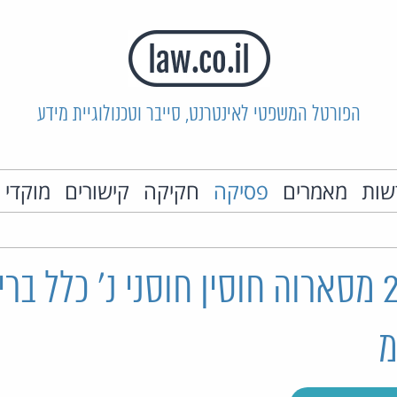
הפורטל המשפטי לאינטרנט, סייבר וטכנולוגיית מידע
שות
מאמרים
פסיקה
חקיקה
קישורים
מוקדי 
תק 2303/08 מסארוה חוסין חוסני נ' כלל 
מ