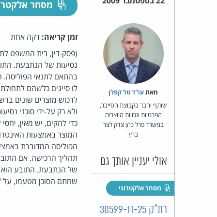
22 בספטמבר 2009
מסחר אלקטרו
זמן קריאה:
דקה אחת
(פסק-דין, בית המשפט לתב
נסיעות של הנתבעת. התובע
בהתאם לתנאי הפוליסה. ה
לו סייגים כלשהם לתחולתה
מאת‏
עו"ד טל קפלן
לרכוש מוצרים שונים ברשת
שותף וחבר בקבוצת הסייבר,
ולא רק על-ידי סוכני נסי
הפרטיות וזכויות היוצרים
כדי להקים, יש מאין, יחס
במשרד פרל כהן צדק לצר
המוצר באמצעות האינטרנט,
ברץ
הפוליסה המדוברת באמצע
תהליך הרכישה. אם התובע 
אולי יעניין אותך גם
של הנתבעת. התובע הוא ש
שחתם הסוכן מטעמו, על "
מסחר אלקטרוני
רת"ק 30599-11-25