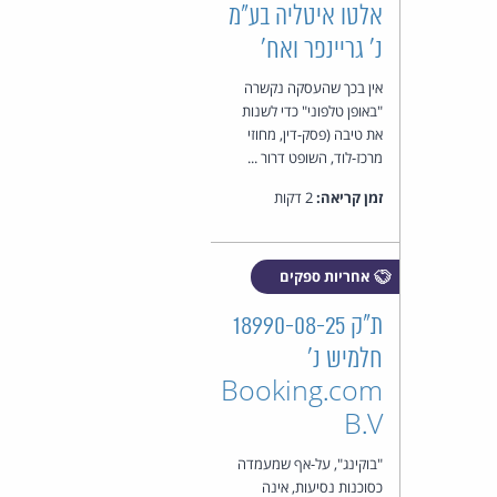
אלטו איטליה בע"מ
נ' גריינפר ואח'
אין בכך שהעסקה נקשרה
"באופן טלפוני" כדי לשנות
את טיבה (פסק-דין, מחוזי
מרכז-לוד, השופט דרור ...
זמן קריאה:
2 דקות
אחריות ספקים
ת"ק 18990-08-25
חלמיש נ'
Booking.com
B.V
"בוקינג", על-אף שמעמדה
כסוכנות נסיעות, אינה