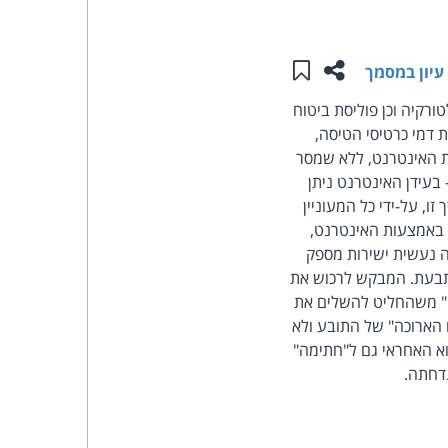
העומד
שתפו עמוד זה
שמור ב"תכנים שלי"
עיון במסמך
בראש
רקיה וכן פוליסת ביטוח
 דמי כרטיסי הטיסה,
קבוצת
ת האינטרנט, ללא שמסר
האינטרנט,
בעידן האינטרנט ניתן
, על-ידי כל המעוניין
הסייבר
ה באמצעות האינטרנט,
שה נעשית ישירות מספק
וזכויות
נתבעת. המבקש לרכוש את
" משהחליט להשלים את
היוצרים
ו הארוכה" של התובע ולא
א האחראי גם ל"חתימה"
של
דחתה.
פרל