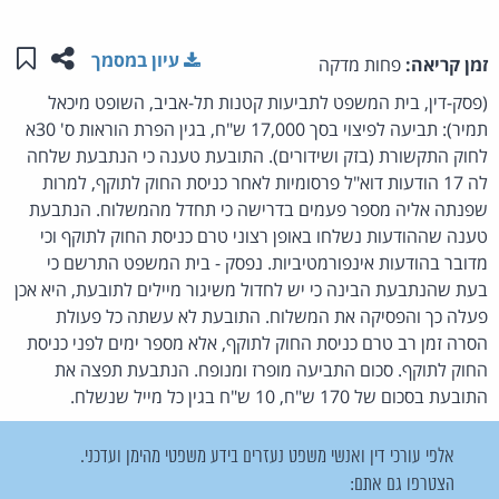
שתפו ע
שמו
עיון במסמך
זמן קריאה:
פחות מדקה
(פסק-דין, בית המשפט לתביעות קטנות תל-אביב, השופט מיכאל
תמיר): תביעה לפיצוי בסך 17,000 ש"ח, בגין הפרת הוראות ס' 30א
לחוק התקשורת (בזק ושידורים). התובעת טענה כי הנתבעת שלחה
לה 17 הודעות דוא"ל פרסומיות לאחר כניסת החוק לתוקף, למרות
שפנתה אליה מספר פעמים בדרישה כי תחדל מהמשלוח. הנתבעת
טענה שההודעות נשלחו באופן רצוני טרם כניסת החוק לתוקף וכי
מדובר בהודעות אינפורמטיביות. נפסק - בית המשפט התרשם כי
בעת שהנתבעת הבינה כי יש לחדול משיגור מיילים לתובעת, היא אכן
פעלה כך והפסיקה את המשלוח. התובעת לא עשתה כל פעולת
הסרה זמן רב טרם כניסת החוק לתוקף, אלא מספר ימים לפני כניסת
החוק לתוקף. סכום התביעה מופרז ומנופח. הנתבעת תפצה את
התובעת בסכום של 170 ש"ח, 10 ש"ח בגין כל מייל שנשלח.
אלפי עורכי דין ואנשי משפט נעזרים בידע משפטי מהימן ועדכני.
הצטרפו גם אתם: