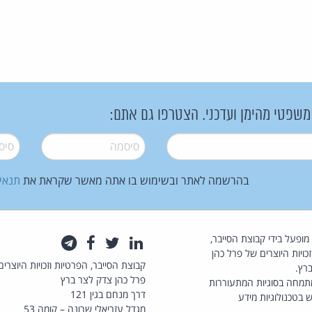
 משפטי מהימן ועדכני. הצטרפו גם אתם:
סיסמה
*
סיסמה
בהרשמה לאתר ובשימוש בו אתה מאשר שקראת את
תנאי
law.co.il מופעל בידי קבוצת הסייבר,
לינקדאין
טוויטר
פייסבוק
טלגרם
כויות היוצרים של פרל כהן
קבוצת הסייבר, הפרטיות וזכויות היוצרים
רץ.
פרל כהן צדק לצר ברץ
תמחה בסוגיות המתעוררות
דרך מנחם בגין 121
 בטכנולוגיות מידע
מגדל עזריאלי שרונה – קומה 53