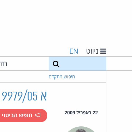
ניווט
EN
חיפוש
חד
חיפוש מתקדם
א 9979/05 עמאד עויידה נ' מחמד סולימאן דג'אני ואח'
22 באפריל 2009
חופש הביטוי