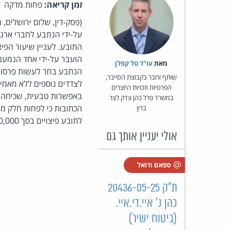
זמן קריאה:
פחות מדקה
(פסק-דין, שלום ירושלים
על-ידי הנתבע לחברי ארגון
התובע. לעניין שיעור הפי
הועבר על-ידי אחד הנמעני
מאת‏
עו"ד טל קפלן
הנתבע בחר לעשות פרסום 
שותף וחבר בקבוצת הסייבר,
לצדדים נוספים ללא מאמץ.
הפרטיות וזכויות היוצרים
באפשרות טבעית, שכיחה ומ
במשרד פרל כהן צדק לצר
הכתובות כי לפחות חלק מ
ברץ
לתובע פיצויים בסך 40,000 ש"ח. הנתבע יבצע תיקון והכחשה באותו היקף של הפרסום המקורי ולאותה רשימת תפוצה.
אולי יעניין אותך גם
ספאם ודואל
ת"ק 20436-05-25
כהן נ' איי.די.איי.
(ביטוח ישיר)