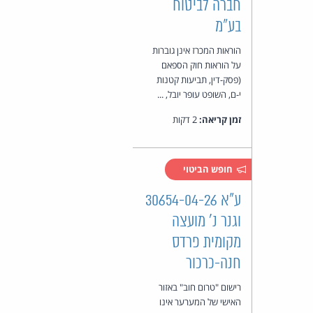
חברה לביטוח
בע"מ
הוראות המכרז אינן גוברות
על הוראות חוק הספאם
(פסק-דין, תביעות קטנות
י-ם, השופט עופר יובל, ...
זמן קריאה:
2 דקות
חופש הביטוי
ע"א 30654-04-26
וגנר נ' מועצה
מקומית פרדס
חנה-כרכור
רישום "טרום חוב" באזור
האישי של המערער אינו