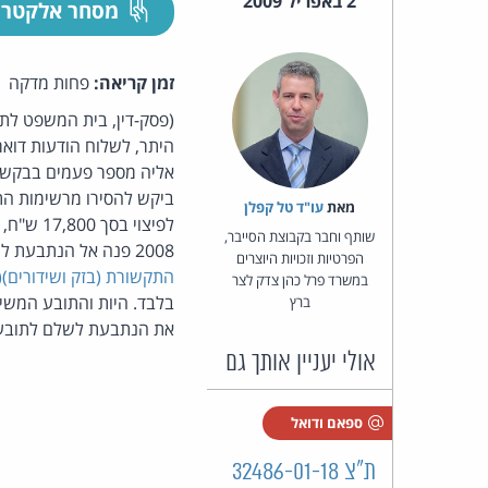
2 באפריל 2009
מסחר אלקטרו
זמן קריאה:
פחות מדקה
(פסק-דין, בית המשפט לתב
אליה מספר פעמים בבקשה 
מאת‏
עו"ד טל קפלן
לפיצוי 
שותף וחבר בקבוצת הסייבר,
2008 פנה אל הנתבעת להפסיק את משלוח ההודעות. התביעה נסבה סביב אירועים שקדמו לכניסתו לתוקף של
הפרטיות וזכויות היוצרים
התקשורת (בזק ושידורים)(תיקון מס' 40
במשרד פרל כהן צדק לצר
בלבד. היות והתובע המשיך
ברץ
את הנתבעת לשלם לתובע פיצוי כספי בסך 1,000 ש"ח עבור כל דבר פרסו
אולי יעניין אותך גם
ספאם ודואל
ת"צ 32486-01-18