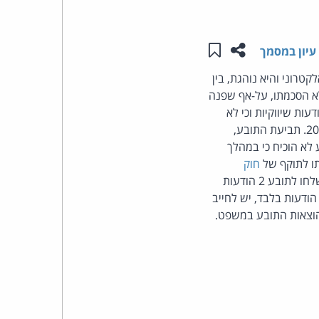
העומד
שתפו עמוד זה
שמור ב"תכנים שלי"
עיון במסמך
בראש
רוני והיא נוהגת, בין
פרסומיות. התובע טען כי הנתבעת שלחה אליו 60 הודעות ללא הסכמתו, על-אף שפנה
קבוצת
ת שיווקיות וכי לא
האינטרנט,
ביקש להסירו מרשימות התפוצה. נפסק - אין חולק שהתובע קיבל הודעות במהלך השנים 2008-2009. תביעת התובע,
תובע לא הוכיח כי במהלך
הסייבר
חוק
. לאחר כניסתו לתוקף של התיקון הנ"ל נשלחו לתובע 2 הודעות
וזכויות
ודעות בלבד, יש לחייב
היוצרים
של
פרל