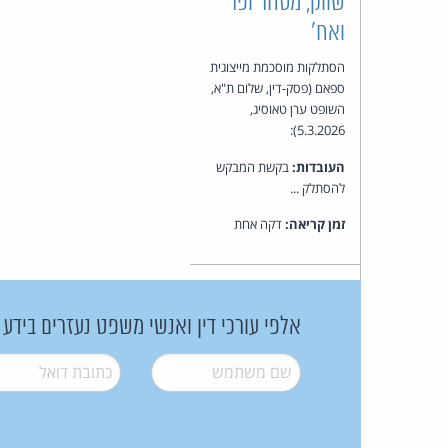
שווק, מסחר ופר
ואח'
הסתלקות מוסכמת מייצוגית
ספאם (פסק-דין, שלום ת"א,
השופט ערן טאוסיג,
5.3.2026):
העובדות:
בקשת המבקש
להסתלק ...
זמן קריאה:
דקה אחת
אלפי עורכי דין ואנשי משפט נעזרים בידע
שם משתמש
*
דואל
*