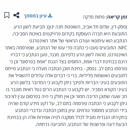
שתפו ע
שמו
עיון במסמך
זמן קריאה:
פחות מדקה
(פסק-דין, שלום תל-אביב, השופטת חנה ינון): תביעת לשון הרע.
התובעת היא חברה העוסקת בקידום פרוייקטים באיכות הסביבה.
הנתבע הוא עיתונאי ועורכו הראשי של אתר האינטרנט
NFC. התובעים טענו כי כתבה פרי עטו של הנתבע, שפורסמה באתר
האינטרנט, מהווה לשון הרע כלפיהם. מנגד, טען הנתבע כי דבריו
הינם בבחינת דברי אמת, החוסים בצל הגנת "אמת בפרסום" וכן כי
פורסמו בתם לב. נפסק - בחינת תוכן הכתבה מעלה כי הנתבע מייחס
לתובעים האשמות פליליות. ברי כי דברים אלה עלולים להשפיל את
התובעים בעיני הבריות ולפיכך ניתן לקבוע כי המדובר בלשון הרע
בעיני הקורא הסביר. יש לקבוע כי הנתבע הרים נטל ראיות מוגבר בו
חב שעה שתוכן הדיבה חמור וכן אין חולק כי היה בפרסום ענין לציבור.
ניתן לקבוע כי הכתבה פורסמה בתם לב, על רקע מידע קודם שהיה
בידי הנתבע ממספר גורמים. עיון בתוכן הכתבה ובדברי הנתבע
בחקירתו הנגדית מוביל לכלל מסקנה לפיה אמירות אלה הן בבחינת
הבעת דעה ופרשנות של הנתבע. התביעה נדחתה.