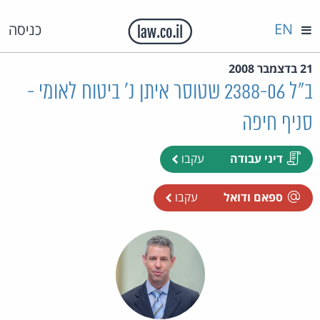
EN
כניסה
21 בדצמבר 2008
ב"ל 2388-06 שטוסר איתן נ' ביטוח לאומי -
סניף חיפה
דיני עבודה
עקבו
ספאם ודואל
עקבו