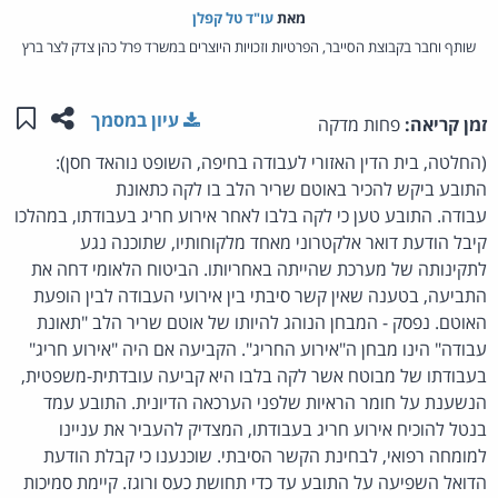
מאת‏
עו"ד טל קפלן
שותף וחבר בקבוצת הסייבר, הפרטיות וזכויות היוצרים במשרד פרל כהן צדק לצר ברץ
שתפו ע
שמו
עיון במסמך
זמן קריאה:
פחות מדקה
(החלטה, בית הדין האזורי לעבודה בחיפה, השופט נוהאד חסן):
התובע ביקש להכיר באוטם שריר הלב בו לקה כתאונת
עבודה. התובע טען כי לקה בלבו לאחר אירוע חריג בעבודתו, במהלכו
קיבל הודעת דואר אלקטרוני מאחד מלקוחותיו, שתוכנה נגע
לתקינותה של מערכת שהייתה באחריותו. הביטוח הלאומי דחה את
התביעה, בטענה שאין קשר סיבתי בין אירועי העבודה לבין הופעת
האוטם. נפסק - המבחן הנוהג להיותו של אוטם שריר הלב "תאונת
עבודה" הינו מבחן ה"אירוע החריג". הקביעה אם היה "אירוע חריג"
בעבודתו של מבוטח אשר לקה בלבו היא קביעה עובדתית-משפטית,
הנשענת על חומר הראיות שלפני הערכאה הדיונית. התובע עמד
בנטל להוכיח אירוע חריג בעבודתו, המצדיק להעביר את עניינו
למומחה רפואי, לבחינת הקשר הסיבתי. שוכנענו כי קבלת הודעת
הדואל השפיעה על התובע עד כדי תחושת כעס ורוגז. קיימת סמיכות