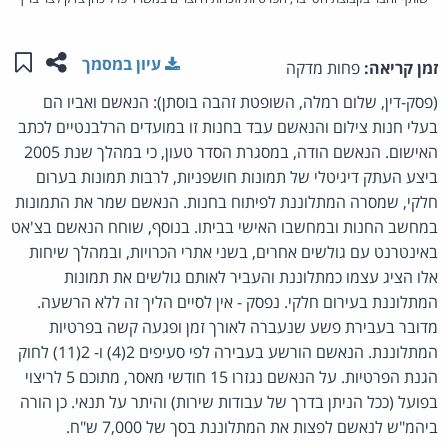
שתפו ע
שמו
עיון במסמך
זמן קריאה:
פחות מדקה
(פסק-דין, שלום רמלה, השופטת זהבה בוסתן): הנאשם ואביו הם
בעלי חנות צילום והנאשם עבד בחנות זו במועדים הרלבנטיים לכתב
האישום. הנאשם הודה, במסגרת הסדר טעון, כי במהלך שנת 2005
ביצע העתק דיגיטלי של תמונות חושפניות, לרבות תמונות בערום
חלקי, שמסרה המתלוננת לפיתוח בחנות. הנאשם שמר את התמונות
במחשב החנות ובמחשבו האישי בביתו. בנוסף, שוחח הנאשם בצ'אט
באינטרנט עם גולשים אחרים, בשני אתרי הכרויות, ובמהלך שיחות
אלו הציג עצמו כמתלוננת והעביר לאותם גולשים את תמונות
המתלוננת בעירום חלקי. נפסק - אין לסיים הליך זה ללא הרשעה.
מדובר בעבירת פשע שנעברה לאורך זמן ופגעה קשה בפרטיות
המתלוננת. הנאשם הורשע בעבירה לפי סעיפים 2(4) ו- 2(11) לחוק
הגנת הפרטיות. על הנאשם נגזרו 15 חודשי מאסר, מתוכם 5 לריצוי
בפועל (ככל הניתן בדרך של עבודות שירות) והיתר על תנאי. כן הורה
ביהמ"ש לנאשם לפצות את המתלוננת בסך של 7,000 ש"ח.