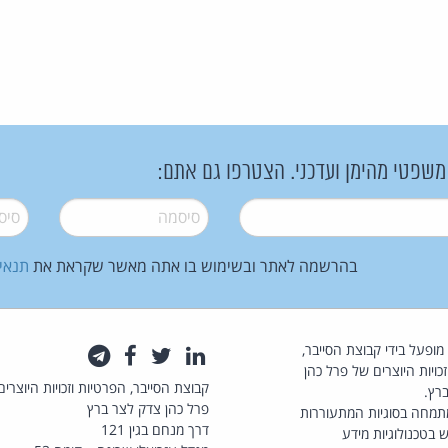
 משפטי מהימן ועדכני. הצטרפו גם אתם:
סיסמה
*
סיסמה
בהרשמה לאתר ובשימוש בו אתה מאשר שקראת את
תנאי
law.co.il מופעל בידי קבוצת הסייבר,
לינקדאין
טוויטר
פייסבוק
טלגרם
כויות היוצרים של פרל כהן
קבוצת הסייבר, הפרטיות וזכויות היוצרים
רץ.
פרל כהן צדק לצר ברץ
תמחה בסוגיות המתעוררות
דרך מנחם בגין 121
 בטכנולוגיות מידע