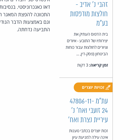
זהבי נ' אדיב -
דאז כאנכרוניסטי. בנסיבו
חולצות מודפסות
התכוונה להפצת המאגר המ
וגם באמצעות הדבר הנודע 
בע"מ
התביעה נדחתה.
בית הדפוס העתיק את
יצירותיו של התובע - איורים
וציורים לחולצות עבור כוחות
הביטחון (פסק-דין, ...
זמן קריאה:
3 דקות
זכויות יוצרים
עת"מ 47806-11-
24 זועבי ואח' נ'
עיריית נצרת ואח'
זכות יוצרים בכתבי טענות
אינה עילה למניעת עיון