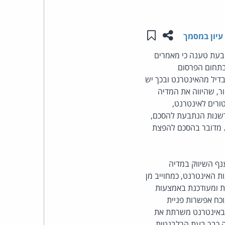
העומד
שתפו עמוד זה
שמור ב"תכנים שלי"
עיון במסמך
בראש
תובעת טענה כי מאמרים
בתחום הפרסום
קבוצת
דיל מהאינטרנט ובכך יש
האינטרנט,
ר, שהיווה את המדיה
ורים לאינטרנט,
הסייבר
פרשנות הנתבעת להסכם,
 מדובר בהסכם להפצת
וזכויות
היוצרים
ות ענף השיווק במדיה
הפצה באמצעות האינטרנט, כמחוייב מן
של
ת ומעודכנת באמצעות
ות ללקוחות, נוכח אפשרות פניית
פרל
 באינטרנט משרתת את
ה כבר בעת הרלבנטית