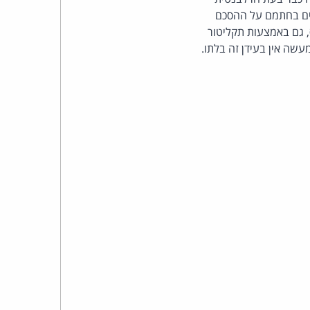
כהן
דדים בחתמם על ההסכם
, גם באמצעות תקליטור
צדק
שה אין בעידן זה בלתו.
לצר
ברץ.
פועל
מ־1996