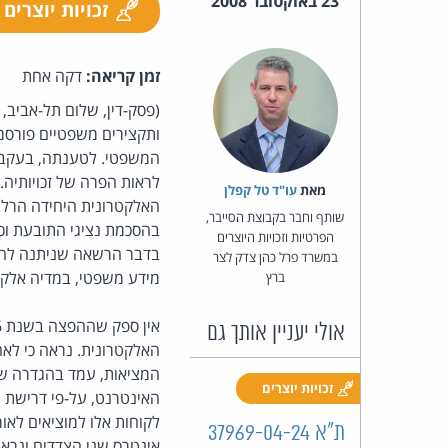
23 באוקטובר 2008
זכויות יוצרים
זמן קריאה:
דקה אחת
(פסק-דין, שלום תל-אביב, 
ותקצירים משפטיים פורס
המשפטי. לטענתה, בעקבות
לראות הפרה של זכויותיה
מאת‏
עו"ד טל קפלן
האלקטרונית היחידה הרלב
שותף וחבר בקבוצת הסייבר,
בהסכמת נציגי התובעת וכי
הפרטיות וזכויות היוצרים
בדבר הרשאה שניתנה לה 
במשרד פרל כהן צדק לצר
מידע משפטי, במדיה אלקט
ברץ
אולי יעניין אותך גם
המציאות, עמד בהגדרה של
זכויות יוצרים
לקוחות אלו למוציאים לא
ת"א 37969-04-24
אינטרס שני הצדדים ונרא