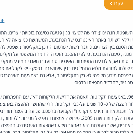
עקבו
השופטת חנה ינון): דרישה לפיצוי בגין פגיעה נטענת בזכויות יוצרים. ה
מו ללא רשותה באתר האינטרנט של הנתבעת, המשמשת כמוציאה לאור 
 הסכם בין הצדדים, ניתנה רשות לפרסום התוכן בתקליטור משפטי, להב
. מנגד, טענה הנתבעת כי לפי ההסכם הועלה החומר המשפטי על תקליטו
נטית דאז, אולם עם התפתחות האינטרנט הועברו מאגרי המידע מתקליט
 שולמו לתובעת מלוא התמלוגים בגין שימוש זה. נפסק - יש לקבל את 
לפרסם מידע משפטי לא רק בתקליטורים, אלא גם באמצעות האינטרנט.
רונית, להבדיל מהפצתו בדפוס.
אין ספק שההפצה בשנת 96, באמצעות תקליטור, תאמה את דרישת הלקוחות דאז, עם התפתח
האלקטרונית. נראה כי לאחר הפצה של כ- 10 שנים על-גבי תקליטור, הרי שהמשך ה
 "תכנת אחזור מידע מתקדמת" הקבועה בהסכם. פגיעה בהפצה מודרני
האינטרנט, על-פי דרישת עולם הלקוחות בשנת 2005, פירושה צמצום וודאי של מכיר
ור אחרים, אשר פעולתם היא באחזור מידע באמצעות האינטרנט. ההפצה
ה בלתי סביר לדרוש כי ההפצה תהא אך ורק על-גבי תקליטור, דבר שנרא