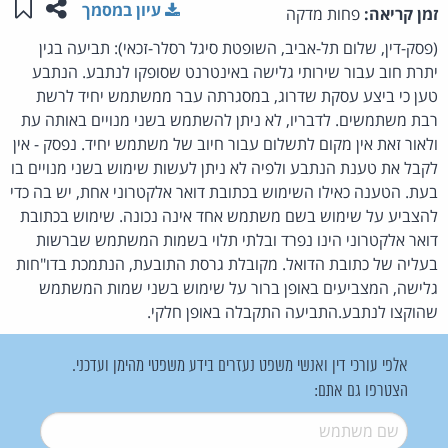
שתפו ע
שמו
עיון במסמך
זמן קריאה:
פחות מדקה
(פסק-דין, שלום תל-אביב, השופטת סיגל רסלר-זכאי): תביעה בגין
יתרת חוב עבור שירותי גלישה באינטרנט שסופקו לנתבע. הנתבע
טען כי ביצע עסקת שדרוג, במסגרתה עבר ממשתמש יחיד לרשת
רבת משתמשים. לדבריו, לא ניתן להשתמש בשני מנויים באותה עת
ולאור זאת אין מקום לתשלום עבור חיוב של משתמש יחיד. נפסק - אין
לקבל את טענת הנתבע ולפיה לא ניתן לעשות שימוש בשני מנויים בו
בעת. הטענה כאילו השימוש בכתובת דואר אלקטרוני אחת, יש בה כדי
להצביע על שימוש בשם משתמש אחד אינה נכונה. שימוש בכתובת
דואר אלקטרוני הינו נפרד ובלתי תלוי בשמות המשתמש שברשות
בעליה של כתובת הדואל. מקובלת גרסת התובעת, הנתמכת בדו"חות
גלישה, המצביעים באופן ברור על שימוש בשני שמות המשתמש
שהוקצו לנתבע.התביעה התקבלה באופן חלקי.
אלפי עורכי דין ואנשי משפט נעזרים בידע משפטי מהימן ועדכני.
הצטרפו גם אתם:
שם משתמש
*