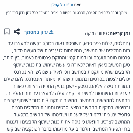
מאת‏
עו"ד טל קפלן
שותף וחבר בקבוצת הסייבר, הפרטיות וזכויות היוצרים במשרד פרל כהן צדק לצר ברץ
שתפו ע
שמו
עיון במסמך
זמן קריאה:
פחות מדקה
(החלטה, שלום כפר-סבא, השופטת נאוה בכור): בקשה למעצרו עד
תום ההליכים של המשיב, המיוחסות לו עבירות של מעשה סדום,
פרסום חומר תועבה ובו דמות קטין והחזקת פרסומים כאמור. בין היתר,
טען המשיב כי אין ראיות לכאורה כי עשה שימוש בתוכנות שיתוף
הקבצים שהיו מותקנות במחשביו וכי לא ידע שגולשי האינטרנט
יכולים לצפות בסרטים ובתמונות שהוריד מאתרי אינטרנט, להם שילם
תמורת הגישה אליהם. נפסק - ישנן בתיק החקירה ראיות לכאורה
לעבירות המיוחסות למשיב וכן קמה עילה למעצרו עד תום ההליכים.
בהתאם לממצאים, במחשבי המשיב הותקנו 3 תוכנות לשיתוף קבצים
ובחיפוש בתיקיות המחשב נמצאו סרטים ותמונות הכוללים תכנים
פדופיליים. ניתן ללמוד על ידענותו ושליטתו של המשיב בתפעול
המחשב לצרכיו. הודאתו כי ניסה את תוכנות שיתוף הקבצים וידענותו
ברזי תפעול המחשב, מלמדים על מודעותו בדבר הפונקציה שביקש