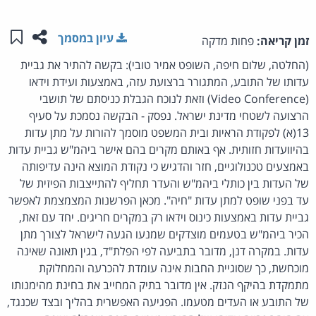
שתפו ע
שמו
עיון במסמך
זמן קריאה:
פחות מדקה
(החלטה, שלום חיפה, השופט אמיר טובי): בקשה להתיר את גביית
עדותו של התובע, המתגורר ברצועת עזה, באמצעות ועידת וידאו
(Video Conference) וזאת לנוכח הגבלת כניסתם של תושבי
הרצועה לשטחי מדינת ישראל. נפסק - הבקשה נסמכת על סעיף
13(א) לפקודת הראיות ובית המשפט מוסמך להורות על מתן עדות
בהיוועדות חזותית. אף באותם מקרים בהם אישר ביהמ"ש גביית עדות
באמצעים טכנולוגיים, חזר והדגיש כי נקודת המוצא הינה עדיפותה
של העדות בין כותלי ביהמ"ש והעדר תחליף להתייצבות הפיזית של
עד בפני שופט למתן עדות "חיה". מכאן הפרשנות המצמצמת לאפשר
גביית עדות באמצעות כינוס וידאו רק במקרים חריגים. יחד עם זאת,
הכיר ביהמ"ש בטעמים מוצדקים שמנעו הגעה לישראל לצורך מתן
עדות. במקרה דנן, מדובר בתביעה לפי הפלת"ד, בגין תאונה שאינה
מוכחשת, כך שסוגיית החבות אינה עומדת להכרעה והמחלוקת
מתמקדת בהיקף הנזק. אין מדובר בתיק המחייב את בחינת מהימנותו
של התובע או העדים מטעמו. הפגיעה האפשרית בהליך ובצד שכנגד,