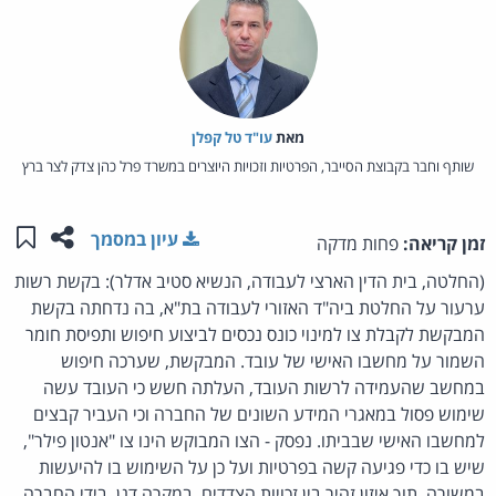
מאת‏
עו"ד טל קפלן
שותף וחבר בקבוצת הסייבר, הפרטיות וזכויות היוצרים במשרד פרל כהן צדק לצר ברץ
שתפו ע
שמו
עיון במסמך
זמן קריאה:
פחות מדקה
(החלטה, בית הדין הארצי לעבודה, הנשיא סטיב אדלר): בקשת רשות
ערעור על החלטת ביה"ד האזורי לעבודה בת"א, בה נדחתה בקשת
המבקשת לקבלת צו למינוי כונס נכסים לביצוע חיפוש ותפיסת חומר
השמור על מחשבו האישי של עובד. המבקשת, שערכה חיפוש
במחשב שהעמידה לרשות העובד, העלתה חשש כי העובד עשה
שימוש פסול במאגרי המידע השונים של החברה וכי העביר קבצים
למחשבו האישי שבביתו. נפסק - הצו המבוקש הינו צו "אנטון פילר",
שיש בו כדי פגיעה קשה בפרטיות ועל כן על השימוש בו להיעשות
במשורה, תוך איזון זהיר בין זכויות הצדדים. במקרה דנן, בידי החברה