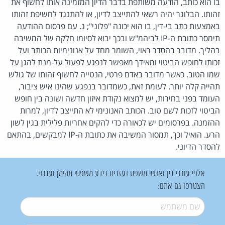
בו הוא כותב, הודעה משותפת בדבר הדיון המזמינה אותו לחשוף את
זהותו. הבלוגר יהיה רשאי להתייצב לדיון, או להתנגד לחשיפת זהותו
באמצעות כתב בי-דין, בו הוא יכונה "פלוני"; ג. עם פרסום ההודעה
תימסר כתובת ה-IP לביהמ"ש ובכך יבוא לסיומו חלקה של המשיבה
בהליך. מדובר בהסדר ראוי, השומר מחד על אנונימיות הכותב ועל
זכותו לחופש הביטוי ומאידך מאפשר לנפגע לפעול על-מנת להגן על
שמו הטוב. כאשר מדובר באדם פרטי, הנטייה לחשוף זהותו של גולש
תהייה קלה יותר. לעומת זאת, כשמדובר בנפגע שהינו איש ציבור,
העומד בפני בחירות, יש למצוא נקודת איזון חדשה ושונה בין חופש
הביטוי לזכות לשם טוב. הכותב האנונימי לא התייצב לדיון, למרות
ההזמנה. בפרסומים יש לכאורה כדי להקים אחריות פלילית בגין לשון
הרע. הואיל וכך, תמסור המשיבה את כתובת ה-IP למבקשים, בהתאם
להסדר הדיוני.
אלפי עורכי דין ואנשי משפט נעזרים בידע משפטי מהימן ועדכני.
הצטרפו גם אתם:
שם משתמש
*