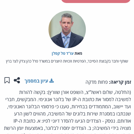
מאת‏
עו"ד טל קפלן
שותף וחבר בקבוצת הסייבר, הפרטיות וזכויות היוצרים במשרד פרל כהן צדק לצר ברץ
שתפו ע
שמו
עיון במסמך
זמן קריאה:
פחות מדקה
(החלטה, שלום ראשל"צ, השופט אורן שוורץ): בקשה להורות
למשיבה למסור את כתובת ה-IP של בלוגר אנונימי. המבקשים, חברי
ועד יישוב, המתמודדים בבחירות, טענו כי פרסומי הבלוגר האנונימי,
שנכתבו במסגרת שירות בלוגים של המשיבה, מהווים לשון הרע
אודותם. נפסק - הצדדים הגיעו להסדר דיוני לפיו: א. כתובת ה-IP
מצויה בידי המשיבה; ב. הצדדים ימסרו לבלוגר, באמצעות יומן הרשת