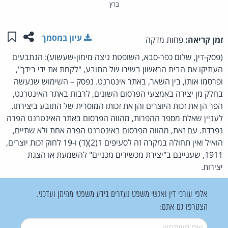
ברץ
שתפו ע
שמו
עיון במסמך
זמן קריאה:
פחות מדקה
(פסק-דין, שלום כפר-סבא, השופטת ניצה מימון-שעשוע): הנתבעים
העתיקו את הבית הראשון בשירו של התובע, "לקחת את ידי בידך",
ופרסמו אותו, בין השאר, באתר אינטרנט. נפסק – השימוש שנעשה
בחלק מן יצירה באמצעי הפרסום השונים, לרבות באתר האינטרנט,
הפר הן את זכות היוצרים והן את זכותו המוסרית של התובע ביצירתו.
לעניין שאלת מספר ההפרות, מהווה הפרסום באתר האינטרנט הפרה
נפרדת. עם זאת, מהווה הפרסום באינטרנט הפרה אחת ולא שתיים,
הואיל ואין תחולה במקרה זה לסעיפים 1(2)(ד) ו-19 לחוק זכות יוצרים,
1911, שעניינם ב"יצירת מכשירים מכניים" להשמעת או הצגת
יצירות.
אלפי עורכי דין ואנשי משפט נעזרים בידע משפטי מהימן ועדכני.
הצטרפו גם אתם:
שם משתמש
*