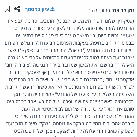
שתפו ע
שמו
עיון במסמך
זמן קריאה:
פחות מדקה
(פסק-דין, שלום חיפה, השופט ש. לבנוני): התובע, וטרינר, תבע את
הנתבעת לאחר שפרסמה עליו דברי לשון הרע בפורום אינטרנט
שעניינו זכויות חיות. בין השאר טענה כי ביצע ניסויים בחזירי ים
בבסיס חיל הים בחיפה. בעקבות הפרסום הביעו חלק מגולשי הפורום
ביקורת בוטה נגד התובע ("חלאה", היה אחד מהם). נפסק - "משעה
שהנתבעת ראתה לטוב לפניה להעלות פרסומיה על גבי האינטרנט
היא לקחה בחשבון את הסיכון שמדובר בזירה הנגישה לציבור הרחב";
פרסום באינטרנט - פירסום הוא לכל דבר וענין אף שעסקינן במדיום
אלקטרוני ייחודי; "במסגרת חופש הביטוי... רשאית הייתה הנתבעת
לפרוק רגשותיה בפורום האינטרנט ולתאר את סיפור המעשה, לרבות
השקפתה השלילית על פועלו של התובע" - אולם היא חרגה מכך
בפרסומיה וכאשר ציינה את שמו ופרטיו של התובע. אחד מפרסומיה
סותם את הגולל על כל מידה של תום לב ולגיטימיות. הודעת
ההתנצלות שפרסמה בפורום שוללת את טענות ההגנה שלה כי
דיברה אמת ובית המשפט מבקר את נוסחה. נשקלו טענות הנתבעת
שפסיקה כואבת מדי עלולה להוות "אפקט מצנן" של חופש הביטוי