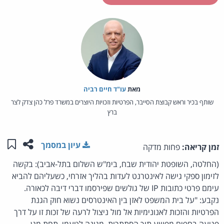
מאת‏
עו"ד חיים רביה
שותף בכיר וראש קבוצת הסייבר, הפרטיות וזכויות היוצרים במשרד פרל כהן צדק לצר
ברץ
שתפו ע
שמו
עיון במסמך
זמן קריאה:
פחות מדקה
(החלטה, השופטת יהודית שבח, בימ"ש השלום בתל-אביב): בקשה
לזימון ספקי גישה לאינטרנט לעדות בהליך אזרחי, כשעליהם להביא
עימם פרטי כתובות IP של גולשים שפירסמו דברי דיבה לכאורה.
נקבע: "על בית המשפט לאזן בין האינטרסים נשוא חוק הגנת
הפרטיות והזכות לאנונימיות אל מול ניצול לרעה של זכות זו על דרך
פגיעה בחפים מפשע תוך הסתתרות, מגונה לטעמי, תחת מגן