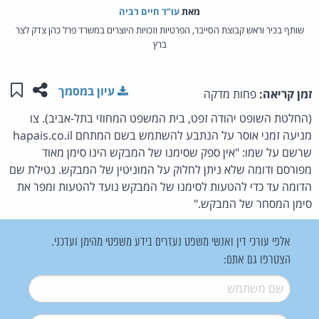
מאת‏
עו"ד חיים רביה
שותף בכיר וראש קבוצת הסייבר, הפרטיות וזכויות היוצרים במשרד פרל כהן צדק לצר
ברץ
שתפו ע
שמו
עיון במסמך
זמן קריאה:
פחות מדקה
(החלטת השופט יהודה זפט, בית המשפט המחוזי בתל-אביב). צו
מניעה זמני אוסר על הנתבע להשתמש בשם המתחם hapais.co.il
שרשם על שמו: "אין ספק שסימנו של המבקש הינו סימן מאוד
מפורסם ודומה שלא ניתן לחלוק על המוניטין של המבקש. נטילת שם
הדומה עד כדי להטעות לסימנו של המבקש נועד להטעות ומפר את
סימן המסחר של המבקש."
אלפי עורכי דין ואנשי משפט נעזרים בידע משפטי מהימן ועדכני.
הצטרפו גם אתם:
שם משתמש
*