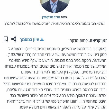
מאת‏
עו"ד טל קפלן
שותף וחבר בקבוצת הסייבר, הפרטיות וזכויות היוצרים במשרד פרל כהן צדק לצר ברץ
שתפו ע
שמו
עיון במסמך
זמן קריאה:
פחות מדקה
(פסק-דין, בית המשפט העליון, השופטת דורית בייניש): ערעור על
פסק דינו של ביה"ד המשמעתי של עובדי המדינה [בד"מ 133/96].
המערער, מפקח בכיר במס הכנסה, הורשע כי שלף מידע ממאגרי
המידע של מס הכנסה, אודות נישומים שונים, שלא במסגרת עבודתו
ולצרכיו הפרטיים. נפסק - דין הערעור להידחות. ההישגים
הטכנולוגיים של העידן המודרני הביאו עימם כתוצאת לוואי אפשרויות
נרחבות לפגיעה בפרטיות. מאגרי המידע המצויים בידי הרשויות בכלל
ובידי מס הכנסה בפרט, נותנים בידי עובדי הציבור הנגישים אליהם,
יכולת ועוצמה לאסוף מידע רב על כל אדם מהציבור בישראל בכל
היבט מתחומי חייו. חזונו האפוקליפטי של ג'ורג' אורוול בדבר "האח
הגדול", עלול על נקלה להפוך למציאות חיים אם לא יושמו