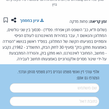
ברץ
שתפו ע
שמו
עיון במסמך
זמן קריאה:
פחות מדקה
(שלום ת"א, כב' השופט חנן אפרתי. פס"ד) - סכסוך בין שני גולשים,
המתלונן והנאשם 1, עבר במהירות מהאינטרנט לעולם הפיסי
והסתיים בפציעתו הקשה של המתלונן. בפס"ד ראשון בנושא "הטרדה
באמצעות מתקן בזק" (סעיף 30 לחוק הבזק, התשמ"ב - 1982), נקבע
- מחשב, המחובר לאינטרנט, הוא מתקן בזק, והטרדה המתבצעת
על-ידי שיגור מסרים אלקטרוניים באמצעותו תחשב לעבירה.
אלפי עורכי דין ואנשי משפט נעזרים בידע משפטי מהימן ועדכני.
הצטרפו גם אתם:
שם משתמש
*
דואל
*