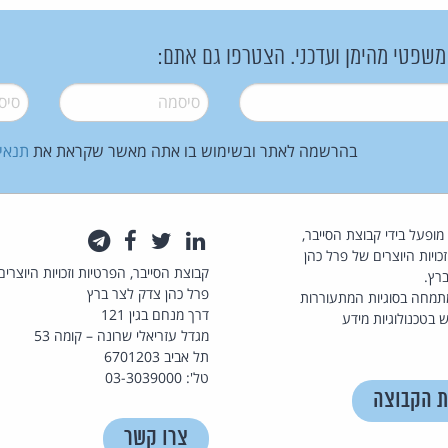
 משפטי מהימן ועדכני. הצטרפו גם אתם:
סיסמה
*
סיסמה
בהרשמה לאתר ובשימוש בו אתה מאשר שקראת את
תנאי
law.co.il מופעל בידי קבוצת הסייבר,
לינקדאין
טוויטר
פייסבוק
טלגרם
כויות היוצרים של פרל כהן
קבוצת הסייבר, הפרטיות וזכויות היוצרים
רץ.
פרל כהן צדק לצר ברץ
תמחה בסוגיות המתעוררות
דרך מנחם בגין 121
 בטכנולוגיות מידע
מגדל עזריאלי שרונה – קומה 53
תל אביב 6701203
טל': 03-3039000
ת הקבוצה
צרו קשר