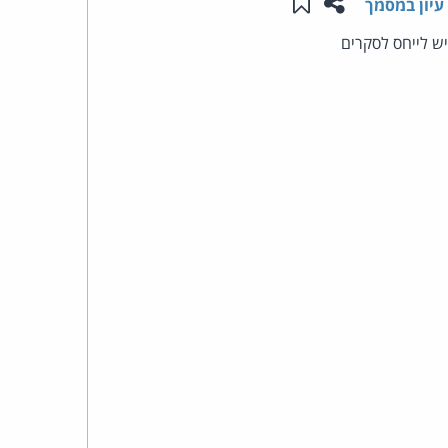
שתפו עמוד זה
שמור ב"תכנים שלי"
עיון במסמך
העומד
ש לייחס לסקרים
בראש
קבוצת
האינטרנט,
הסייבר
וזכויות
היוצרים
של
פרל