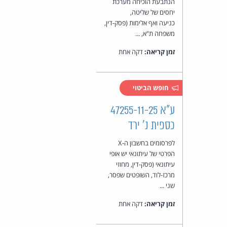
הנתבעת הוכיחה מערכת
יחסים של שליטה,
כניעה ואף אלימות (פסק-דין,
משפחה ת"א, ...
זמן קריאה:
דקה אחת
חופש הביטוי
ע"א 47255-11-25
כספית נ' ירד
לפרסומים בחשבון ה-X
הפרטי של עיתונאי יש אופי
עיתונאי (פסק-דין, מחוזי
מרכז-לוד, השופטים שפסר,
שני ...
זמן קריאה:
דקה אחת