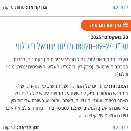
קראו עוד
זמן קריאה:
פחות מדקה
מין ופורנוגרפיה
30 באוקטובר 2025
עפ"ג 18020-09-24 מדינת ישראל נ' פלוני
העליון החמיר את עונשו של מבצע עבירות מין בקטינים, לרבות
במרחב הווירטואלי (פסק-דין, ביהמ"ש העליון, השופטים עמית, מינץ
ווילנר):
העובדות:
ערעורים של המדינה ושל המשיב על גזר-דינו של
ביהמ"ש המחוזי בת"א, שהשיתו על המשיב עונש של 75 חודשי
מאסר בפועל, ועונשים נלווים, לאחר שהורשע בשורת עבירות מין.
באישום הראשון, המשיב, שעבד כסניטר בחדר ניתוח, צילם את איבר
מינה החשוף של קטינה, ...
קראו עוד
זמן קריאה:
2 דקות