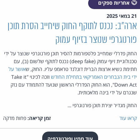
אחריות ספקים
21 במאי 2025
ארה"ב: נכנס לתוקף החוק שיחייב הסרת תוכן
פורנוגרפי שנוצר בזיוף עמוק
החוק פדרלי שמחייב פלטפורמות להסיר תוכן פורנוגרפי שנוצר על ידי
טכנולוגיית זיוף עמוק (deep fake) נכנס לתוקף שלשום (ב), עם
חתימת נשיא ארצות הברית דונלנד טראמפ עליו. החוק, ש
אושר על
ידי בית הנבחרים האמריקאי בתחילת החודש
וזכה לכינוי "Take it
Down Act", הוא החוק הפדרלי הראשון שנועד להתמודד עם נזק
שנגרם על ידי בינה מלאכותית.
החוק מגדיר יצירת תוכן פורנוגרפי ...
קראו עוד
זמן קריאה:
פחות מדקה
עוד ממין ופורנוגרפיה