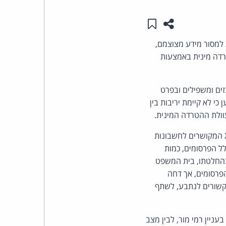
שתפו עמוד זה
שמור ב"תכנים שלי"
העומד
במסגרת תביעה לצו עשה ולפיצוי כספי בסך 277 אלף שח, הורה בית משפט השלום בתל אביב ל-X למסור מידע מצוצמם,
בראש
רדה מינית באמצעות
קבוצת
וען במסגרת התביעה כי הנתבע פרסם 12 פרסומים מבזים ומשפילים ובפרט
האינטרנט,
י לא קיימת יריבות בין
הסייבר
עוולת ההטרדה המינית.
במקור, ביקש התובע מבית המשפט ליתן צו רחב מאוד, המורה ל-X למסור מידע בנוגע לחשבונות X המקושרים לחשבונות
וזכויות
ון של הנתבע, רשימת מכשירים המחוברים לחשבונות, שמות משתמש, כתובות IP, כלל הפרסומים, כמות
היוצרים
 בהחלטתו, בית המשפט
פרסומים, אך דחה
של
ממכשירים שאינם קשורים לנתבע, לשתף
פרל
ניין רמי מור, לבין מצב