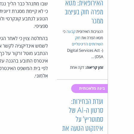
האירופאית: מטא
כי לא קיימת מסגרת דיוני
מפרה חוק בעיצוב
הנוגע לנתבע קונקרטי ולח
ממכר
ספציפי.
הנציבות האירופית
קבעה
כי
מטא הפרה את
חוק
בהחלטה צוין כי לאחר הגש
השירותים הדיגיטליים
לשמש אינדיקציה לקשר אפ
(Digital Services Act -
הנתבע מוטל זרקור על כך 
DSA) ...
אינטרס התובע בהגנה על ז
זמן קריאה:
דקה אחת
אלמוני.
בינה מלאכותית
ועדת הבחירות:
סרטון ה-AI של
סמוטריץ' על
איזנקוט הטעה את