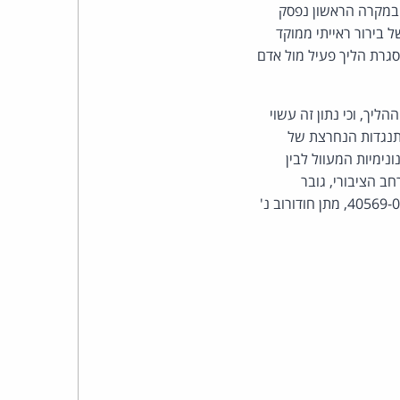
כהן
בע מזוהה, והבקשה נועדה רק לאמת בינו לבין החשבונות ב-X. בעוד במקרה הראשון נפסק
 בירור ראייתי ממוקד
צדק
סגרת הליך פעיל מול אדם
לצר
יך, וכי נתון זה עשוי
ברץ.
תנגדות הנחרצת של
נימיות המעוול לבין
פועל
ב הציבורי, גובר
לפי בית המשפט האינטרס של התובע. מקור: החלטת בית משפט השלום ת"א (תל אביב-יפו), 40569-05-25, מתן חודורוב נ'
מ־1996