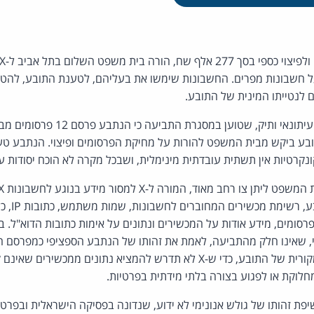
 חשבונות מפרים. החשבונות שימשו את בעליהם, לטענת התובע, להט
ם לנטייתו המינית של התובע.
התובע, מתן חודורוב, הוא עיתונאי ותיק, שט
ובע ביקש מבית המשפט להורות על מחיקת הפרסומים ופיצוי. הנתבע טען כ
ונקרטיות אין תשתית עובדתית מינימלית, ושבכל מקרה לא הוכח יסודות 
הדוא"ל והטלפ
רסומים, מידע אודות על המכשירים ונתונים על אימות כתובות הדוא"ל.
, שאינו חלק מהתביעה, לאמת את זהותו של הנתבע הספציפי כמפרסם ה
את עיקר רכיבי בקשתו המקורית של התובע, כדי ש-X לא תדרש להמציא נתונים 
לוקת או לפגוע בצורה בלתי מידתית בפרטיות.
פת זהותו של גולש אנונימי לא ידוע, שנדונה בפסיקה הישראלית ובפרט בע