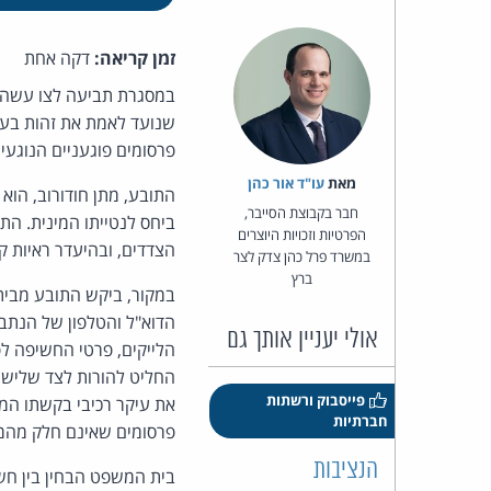
זמן קריאה:
דקה אחת
שנועד לאמת את זהות בעל
פרסומים פוגעניים הנוגעי
מאת‏
עו"ד אור כהן
חבר בקבוצת הסייבר,
ביחס לנטייתו המינית. הת
הפרטיות וזכויות היוצרים
הצדדים, ובהיעדר ראיות ק
במשרד פרל כהן צדק לצר
ברץ
אולי יעניין אותך גם
הלייקים, פרטי החשיפה לפ
החליט להורות לצד שלישי
פייסבוק ורשתות
חברתיות
פרסומים שאינם חלק מהמח
הנציבות
בית המשפט הבחין בין חשי