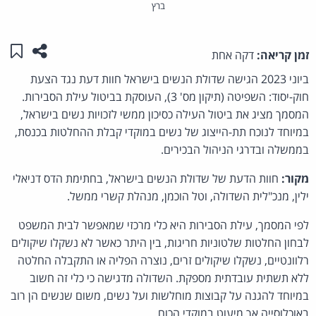
ברץ
שתפו ע
שמו
זמן קריאה:
דקה אחת
ביוני 2023 הגישה שדולת הנשים בישראל חוות דעת נגד הצעת
חוק-יסוד: השפיטה (תיקון מס' 3), העוסקת בביטול עילת הסבירות.
המסמך מציג את ביטול העילה כסיכון ממשי לזכויות נשים בישראל,
במיוחד לנוכח תת-הייצוג של נשים במוקדי קבלת ההחלטות בכנסת,
בממשלה ובדרגי הניהול הבכירים.
מקור:
חוות הדעת של שדולת הנשים בישראל, בחתימת הדס דניאלי
ילין, מנכ"לית השדולה, וטל הוכמן, מנהלת קשרי ממשל.
לפי המסמך, עילת הסבירות היא כלי מרכזי שמאפשר לבית המשפט
לבחון החלטות שלטוניות חריגות, בין היתר כאשר לא נשקלו שיקולים
רלוונטיים, נשקלו שיקולים זרים, נוצרה הפליה או התקבלה החלטה
ללא תשתית עובדתית מספקת. השדולה מדגישה כי כלי זה חשוב
במיוחד להגנה על קבוצות מוחלשות ועל נשים, משום שנשים הן רוב
באוכלוסייה אך מיעוט במוקדי הכוח.