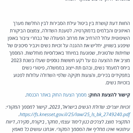
החוות דעת קושרת בין ביטול עילת הסבירות לבין החלשת מערך
האיזונים והבלמים בדמוקרטיה. לטענת השדולה, צמצום הביקורת
השיפוטית עלול להרחיב את מרחב הפעולה של נבחרי ציבור באופן
שיפגע בשוויון, יחליש את ההגנה על זכויות נשים ויגביר סיכונים של
שחיתות שלטונית, שפוגעת במיוחד באוכלוסיות מוחלשות. המסמך
מציב את ההצעה גם על רקע חששות נוספים שעלו בשנת 2023
ביחס למעמד נשים, ובהם תת-ייצוג בממשלה, פיטורי נשים
בתפקידים בכירים, והצעות חקיקה שלפי השדולה עלולות לפגוע
בזכויות נשים.
קישור להצעת החוק:
מסמך הצעת החוק באתר הכנסת
.
זכויות יוצרים: שדולת הנשים בישראל, 2023. קישור למסמך המקורי:
.
https://fs.knesset.gov.il/25/law/25_ls_bk_2749240.pdf
התקציר מוצג לצרכים כגון לימוד עצמי, מחקר, ביקורת, סקירה, דיווח
עיתונאי ואינו מחליף את המסמך המקורי. אנחנו עושים כל מאמץ