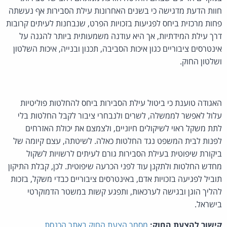
חוות הדעת מדגישה כי בשנים האחרונות עילת הסבירות אף נעשתה
פחות מרכזית ביחס לפגיעות בזכויות הפרט, שנבחנות לעיתים קרובות
דרך עילת המידתיות, אך היא עודנה משמעותית ביותר להגנה על
אינטרסים ציבוריים כגון איכות הסביבה, תכנון ובנייה, איכות השלטון
ושלטון החוק.
האגודה טוענת כי ביטול עילת הסבירות ביחס להחלטות פוליטיות
עלול לאפשר לממשלה, לשרים ולנבחרי ציבור לקבל החלטות בלי
לתת משקל ראוי לשיקולים חיוניים, ולצמצם את יכולת האזרחים
לפנות לבית המשפט נגד החלטות כאלה. לשיטתה, עצם קיומה של
ביקורת שיפוטית בעילת הסבירות גורם לעיתים לרשויות לשקול
מחדש החלטות ולתקנן עוד לפני הכרעה שיפוטית. לכן, קבלת התיקון
תוביל לפגיעה בזכויות אדם, באינטרסים ציבוריים כבדי משקל, בזכות
להליך הוגן ובגישה לערכאות, ותפגע קשות במשטר הדמוקרטי
בישראל.
קישור להצעת החוק:
מסמך הצעת החוק באתר הכנסת
.