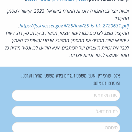
זכויות יוצרים: האגודה לזכויות האזרח בישראל, 2023. קישור למסמך
המקורי:
.
https://fs.knesset.gov.il/25/law/25_ls_bk_2720631.pdf
התקציר מוצג לצרכים כגון לימוד עצמי, מחקר, ביקורת, סקירה, דיווח
עיתונאי ואינו מחליף את המסמך המקורי. אנחנו עושים כל מאמץ
לכבד את זכויות היוצרים של הכותבים. אנא הודיעו לנו ונסיר מידית כל
חומר שעשוי להפר זכויות יוצרים.
אלפי עורכי דין ואנשי משפט נעזרים בידע משפטי מהימן ועדכני.
הצטרפו גם אתם:
שם משתמש
*
דואל
*
סיסמה
*