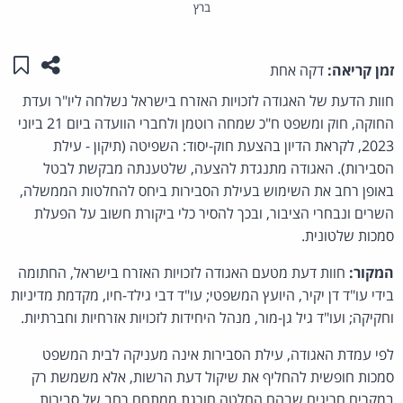
ברץ
שתפו ע
שמו
זמן קריאה:
דקה אחת
חוות הדעת של האגודה לזכויות האזרח בישראל נשלחה ליו"ר ועדת
החוקה, חוק ומשפט ח"כ שמחה רוטמן ולחברי הוועדה ביום 21 ביוני
2023, לקראת הדיון בהצעת חוק-יסוד: השפיטה (תיקון - עילת
הסבירות). האגודה מתנגדת להצעה, שלטענתה מבקשת לבטל
באופן רחב את השימוש בעילת הסבירות ביחס להחלטות הממשלה,
השרים ונבחרי הציבור, ובכך להסיר כלי ביקורת חשוב על הפעלת
סמכות שלטונית.
המקור:
חוות דעת מטעם האגודה לזכויות האזרח בישראל, החתומה
בידי עו"ד דן יקיר, היועץ המשפטי; עו"ד דבי גילד-חיו, מקדמת מדיניות
וחקיקה; ועו"ד גיל גן-מור, מנהל היחידות לזכויות אזרחיות וחברתיות.
לפי עמדת האגודה, עילת הסבירות אינה מעניקה לבית המשפט
סמכות חופשית להחליף את שיקול דעת הרשות, אלא משמשת רק
במקרים חריגים שבהם החלטה חורגת ממתחם רחב של סבירות.