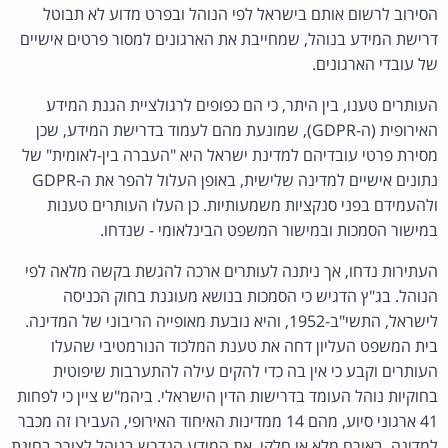
הסירוב לרשום אותם בישראל לפי הנוהל ובפרט מדוע לא תבוטל
דרישת המידע בנוהל, שמחייבת את הארגונים למסור פרטים אישיים
של עובדי הארגונים.
העותרים טענו, בין היתר, כי הם כפופים לרגולציית הגנת המידע
האירופית (ה-GDPR), שמונעת מהם לעמוד בדרישת המידע, שכן
מסירת פרטי עובדיהם למדינת ישראל היא "העברה בין-לאומית" של
נתונים אישיים למדינה שלישית, באופן העלול להפר את ה‑GDPR
ולהעמידם בפני סנקציות משמעותיות. כן העלו העותרים טענות
במישור הסמכות ובמישור המשפט הבינלאומי - שנדחו.
העתירות נדחו, אך ניתנה לעותרים ארכה להגשת בקשה מלאה לפי
הנוהל. בג"ץ הדגיש כי הסמכות בנושא מעוגנת בחוק הכניסה
לישראל, התשי"ב-1952, והיא נובעת מאופייה הריבוני של המדינה.
בית המשפט העליון דחה את טענת המלכוד הנורמטיבי שהעלו
העותרים וקבע כי אין בה כדי להקים עילה להתערבות שיפוטית
בחוקיות נוהל העומד בדרישות הדין הישראלי. ביהמ"ש ציין כי לפחות
41 ארגוני סיוע, מהם 14 ממדינות האיחוד האירופי, העבירו זה מכבר
למדינה, באורח מלא או חלקי, את המידע הנדרש בנוהל לצורך בחינת