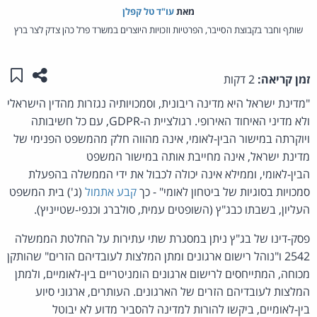
מאת‏
עו"ד טל קפלן
שותף וחבר בקבוצת הסייבר, הפרטיות וזכויות היוצרים במשרד פרל כהן צדק לצר ברץ
שתפו ע
שמו
זמן קריאה:
2 דקות
"מדינת ישראל היא מדינה ריבונית, וסמכויותיה נגזרות מהדין הישראלי
ולא מדיני האיחוד האירופי. רגולציית ה-GDPR, עם כל חשיבותה
ויוקרתה במישור הבין-לאומי, אינה מהווה חלק מהמשפט הפנימי של
מדינת ישראל, אינה מחייבת אותה במישור המשפט
הבין-לאומי, וממילא אינה יכולה לכבול את ידי הממשלה בהפעלת
סמכויות בסוגיות של ביטחון לאומי" - כך
קבע אתמול
(ג') בית המשפט
העליון, בשבתו כבג"ץ (השופטים עמית, סולברג וכנפי-שטייניץ).
פסק-דינו של בג"ץ ניתן במסגרת שתי עתירות על החלטת הממשלה
2542 ו"נוהל רישום ארגונים ומתן המלצות לעובדיהם הזרים" שהותקן
מכוחה, המתייחסים לרישום ארגונים הומניטריים בין-לאומיים, ולמתן
המלצות לעובדיהם הזרים של הארגונים. העותרים, ארגוני סיוע
בין-לאומיים, ביקשו להורות למדינה להסביר מדוע לא יבוטל