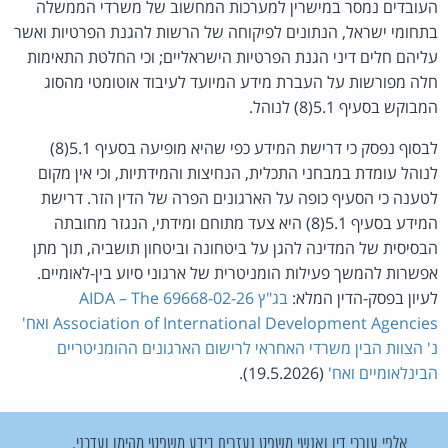
העובדים נמסר במישרין למערכות המחשוב של משרדי הממשלה
בתחומי ישראל, הנתונים לפיקוחה של הרשות להגנת הפרטיות ואשר
עליהם חלים דיני הגנת הפרטיות הישראליים; וכי החלטת התאימות
חלה מפורשות על העברת מידע המיועד לעיבוד אוטומטי מהסוג
המבוקש בסעיף 5.1(8) לנוהל.
לבסוף נפסק כי דרישת המידע כפי שהיא מופיעה בסעיף 5.1(8)
לנוהל עומדת במבחני התכלית, הנחיצות והמידתיות, וכי אין מקום
לטענה כי הסעיף כופה על הארגונים הפרה של הדין הזר. דרישת
המידע בסעיף 5.1(8) היא צעד מתוחם ומידתי, הנגזר מחובתה
הבסיסית של המדינה להגן על ביטחונה וביטחון תושביה, תוך מתן
אפשרות להמשך פעילות הומניטרית של ארגוני סיוע בין-לאומיים.
לעיון בפסק-הדין המלא:
בג"ץ 69668-02-26 AIDA – The
Association of International Development Agencies ואח'
נ' הצוות הבין משרדי האחראי לרישום הארגונים ההומניטריים
הבינלאומיים ואח'
(19.5.2026).
אלפי עורכי דין ואנשי משפט נעזרים בידע משפטי מהימן ועדכני.