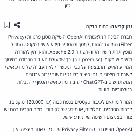
כהן
שתפו ע
שמו
זמן קריאה:
פחות מדקה
חברת הבינה המלאכותית OpenAI השיקה מסנן פרטיות (Privacy
Filter) המיועד לזהות, למסך ולהסתיר מידע אישי בטקסט. המודל
מופץ תחת רישיון הקוד-הפתוח Apache 2.0, והוא זמין להורדה
ולשימוש מקומי (on-premise), כך שפעולת העיבוד הכרוכה במיסוך
המידע האישי מתבצעת על גבי המכשיר ללא העברה של מידע אישי
לשרתים חיצוניים. זהו פיצ'ר רלוונטי וחשוב עבור ארגונים
המשתמשים ב-ChatGPT לעיבוד מידע אישי הכפוף להגבלות
רגולטוריות וחוזיות.
המודל מותאם לעיבוד טקסטים בנפח גבוה (עד 120,000 טוקנים),
לרבות מסמכים, תמלולים, או מידע של לקוחות - כולם מקרים בהם יש
צורך בצמצום חשיפה של מידע אישי.
OpenAI מציינת כי ה-Privacy Filter אינו כלי לאנונימיזציה ואין