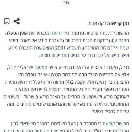
ברץ
שתפו ע
שמו
זמן קריאה:
דקה אחת
הרשות להגנת הפרטיות פרסמה
גילוי דעת
המבהיר את אופן הפעלת
תקנה 2(4) לתקנות הגנת הפרטיות (העברת מידע אל מאגרי מידע
שמחוץ לגבולות המדינה), תשס"א-2001 המאפשרת העברת מידע
אישי מישראל לגורם זר על בסיס התחייבות חוזית.
ככלל, תקנה 1 אוסרת על העברת מידע אישי ממאגר ישראלי לחו"ל,
אלא אם המדינה היעד מבטיחה רמת הגנה שאינה נופלת מזו
הקבועה בדין הישראלי. תקנה 2(4) מהווה חריג לכלל זה: היא מתירה
העברה כאשר מקבל המידע התחייב בהסכם לקיים את התנאים
לאחזקת מידע ולשימוש בו החלים על מאגר מידע בישראל, "בשינויים
המחויבים". גילוי הדעת בא לפרש מהם אותם שינויים מחויבים, ומה
עליהם להכיל בפועל.
הרשות
קובעת
כי ההסכם בין בעל השליטה במאגר הישראלי לבין
מקבל המידע בחו"ל חייב לכלול התחייבויות מהותיות הזהות, או דומות