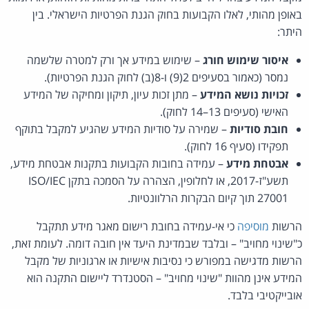
באופן מהותי, לאלו הקבועות בחוק הגנת הפרטיות הישראלי. בין
היתר:
איסור שימוש חורג
– שימוש במידע אך ורק למטרה שלשמה
נמסר (כאמור בסעיפים 2(9) ו-8(ב) לחוק הגנת הפרטיות).
זכויות נושא המידע
– מתן זכות עיון, תיקון ומחיקה של המידע
האישי (סעיפים 13–14 לחוק).
חובת סודיות
– שמירה על סודיות המידע שהגיע למקבל בתוקף
תפקידו (סעיף 16 לחוק).
אבטחת מידע
– עמידה בחובות הקבועות בתקנות אבטחת מידע,
תשע"ז-2017, או לחלופין, הצהרה על הסמכה בתקן ISO/IEC
27001 תוך קיום הבקרות הרלוונטיות.
הרשות
מוסיפה
כי אי-עמידה בחובת רישום מאגר מידע תתקבל
כ"שינוי מחויב" – ובלבד שבמדינת היעד אין חובה דומה. לעומת זאת,
הרשות מדגישה במפורש כי נסיבות אישיות או ארגוניות של מקבל
המידע אינן מהוות "שינוי מחויב" – הסטנדרד ליישום התקנה הוא
אובייקטיבי בלבד.