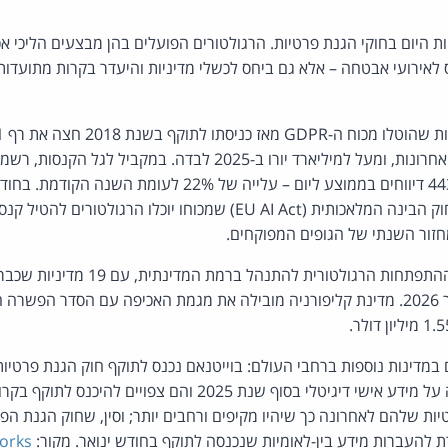
ות מחזיקות היום בחוקי הגנת פרטיות. הרגולטורים הפועלים בהן מבצעים הליכי 
לאירועי אבטחה – אלא גם ביחס לכשלי מדיניות והיעדר בקרות מתועדות
מהם רק בשלוש השנים האחרונות, ומעל למיליארד יורו ב-2025 לבדה. ב
באיחוד האירופי שיא של 443 דיווחים בממוצע ליום – עלייה של 22%
לתוקף כמעט במלואו גם חוק הבינה המלאכותית (EU AI Act) שמכוחו יוכלו 
בארצות הברית ממשיכה ההתפתחות הרגולטורית לה
מדינתיים נכון לחודש ינואר 2026. מדינת קליפורניה מובילה את מגמת האכיפה עם הסדר
 במדינות נוספות ברחבי העולם: בוייטנאם נכנס לתוקף חוק הגנת פרטיו
בהודו אושרו כללים להגנה על מידע אישי דיגיטלי בסוף שנת 2025 והם 
יות שלהם לאחרונה כך שיהיו מקיפים ורחבים יותר; וסין, שחוק הגנת ה
 להעברות מידע בין-לאומיות שנכנסה לתוקף בחודש ינואר. מקור:
orks