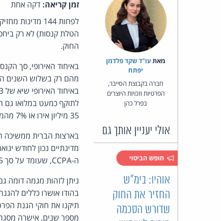
זמן קריאה:
דקה אחת
לפחות 144 מדינ
הטלת קנסות) לא רק ביחס 
החוק.
מאת‏
עו"ד שקד פלדמן
יפתח
חברה בקבוצת הסייבר,
הפרטיות וזכויות היוצרים
בפרל כהן
35 מיליון אירו או 7% מהמחזור השנתי של הגופים המפוקחים.
אולי יעניין אותך גם
חופש הביטוי
ה-CCPA, שעומד על סך 1.55 מיליון דולר.
אוהיו: בימ"ש
ניתן לזהות מגמה דומה גם
החזיר את החוק
תיקנו את חוקי הגנת הפרט
שדורש הסכמה
מספר שנים, אישרה מסגרת