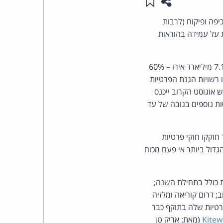
שתפו עמוד זה
שמור ב"תכנים שלי"
העומד
אכיפה ופיקוח (לרבות
 על עמידה בהוראות
בראש
באיחוד האירופי, סך הקנסות שהוטלו מכוח ה-GDPR מאז כניסתו לתוקף בשנת 2018 חצה את רף 7.1 מיליארד אירו – 60%
קבוצת
מקביל לגל הקנסות, רשמו רשויות הגנת הפרטיות
האינטרנט,
 לעומת השנה הקודמת. בחודש אוגוסט הקרוב ייכנס
הרגולטורים להטיל קנסות נוספים בגובה של עד
הסייבר
וזכויות
תנהל ברמת המדינתית, עם 19 מדיניות שכבר חוקקו חוקי פרטיות
 הפשרה הגדול ביותר אי פעם מכוח
היוצרים
של
ת כולל בתחילת השנה;
צפויים להיכנס לתוקף בקרוב; דרום קוריאה ומלזיה
פרל
פרטיות שלה בתוקף כבר
Kitew
(מאת: אריק טן