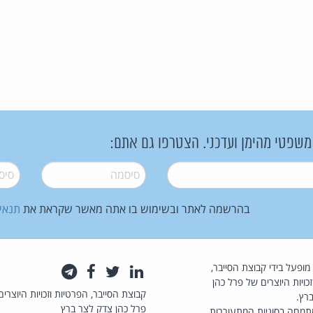
 משפטי מהימן ועדכני. הצטרפו גם אתם:
סיסמה
*
סיסמה
בהרשמה לאתר ובשימוש בו אתה מאשר שקראת את
תנאי
law.co.il מופעל בידי קבוצת הסייבר,
לינקדאין
טוויטר
פייסבוק
טלגרם
כויות היוצרים של פרל כהן
קבוצת הסייבר, הפרטיות וזכויות היוצרים
רץ.
פרל כהן צדק לצר ברץ
תמחה בסוגיות המתעוררות