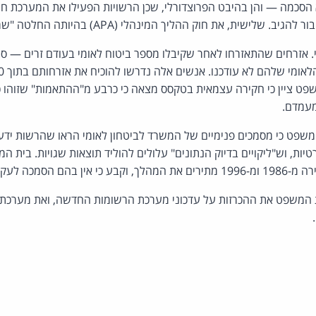
 הסכמה — והן בהיבט הפרוצדורלי, שכן הרשויות הפעילו את המערכת 
שית, את חוק ההליך המינהלי (APA) בהיותה החלטה "שרירותית והפכפכה".
 אזרחים שהתאזרחו לאחר שקיבלו מספר ביטוח לאומי בעודם זרים — סו
פט ציין כי חקירה עצמאית בטקסס מצאה כי כרבע מ"ההתאמות" שזוהו 
מעמדם.
שפט כי מסמכים פנימיים של המשרד לביטחון לאומי הראו שהרשות יד
יות, וש"ליקויים בדיוק הנתונים" עלולים להוליד תוצאות שגויות. בית
וף את הגנות הפרטיות.