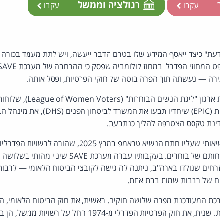
ר
רגולציה וממשל
עקבו
עקבו
דעת" כיצד ייאסף המידע שלו בטרם הדבר ייעשה, ויש לתת מעמד בכורה לז
ירה — נעשתה תוך הפרה בוטה של חוקי הפרטיות, ופסל אותה.
בית המשפט הכריע לטובת ארגון "
מדינת טקסס הצטרפה להליך כנתבעת.
ברקע הפרשה עומד צו נשיאותי שעליו חתם הנשיא טראמפ במרץ 025
המדינות כלים לאימות אזרחותם של בוחרים. בעקבותיו עברה
חים שנולדו בארה"ב, ניתנה לה גישה לקובצי הביטוח הלאומי — לרבות
ים של רבבות שמות בבת אחת.
ת המעודכנת מפרה שלושה חוקים. ראשית, את חוק הביטוח הלאומי, ה
ביטוח לאומי ורשומות נלוות. שנית, את חוק הפרטיות הפדרלי מ-74