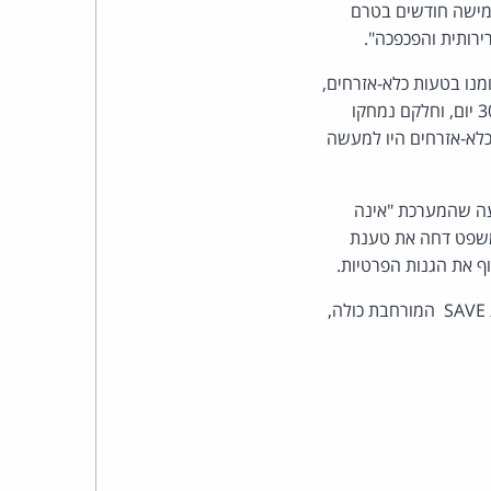
כהן
חמישה חודשים בטרם
צדק
מנו בטעות כלא-אזרחים,
לצר
משום שרשומות הביטוח הלאומי שלהם לא עודכנו. אנשים אלה נדרשו להוכיח את אזרחותם בתוך 30 יום, וחלקם נמחקו
כלא-אזרחים היו למעשה
ברץ.
עה שהמערכת "אינה
פועל
 המשפט דחה את טענת
מ־1996
בסיכומו של דבר ביטל בית המשפט את ההכרזות על עדכוני מערכת הרשומות החדשה, ואת מערכת SAVE המורחבת כולה,