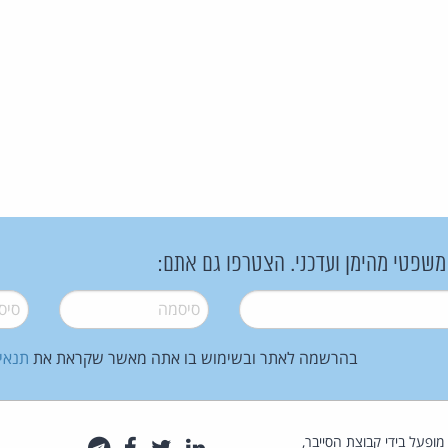
 משפטי מהימן ועדכני. הצטרפו גם אתם:
סיסמה
*
סיסמה
בהרשמה לאתר ובשימוש בו אתה מאשר שקראת את
תנאי
law.co.il מופעל בידי קבוצת הסייבר,
לינקדאין
טוויטר
פייסבוק
טלגרם