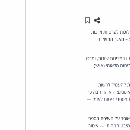
העומד
שתפו עמוד זה
שמור ב"תכנים שלי"
בראש
כות לפרטיות ולזכות
קבוצת
בית המשפט המחוזי הפדרלי במחוז קולומביה שפסק כי ההרחבה של מערכת SAVE – מאגר ממשלתי
האינטרנט,
ליגת הנשים הבוחרות" (League of Women Voters), שלוחותיו במדינות שונות, ומרכז
המידע לפרטיות אלקטרונית (EPIC) שיחדיו תבעו את המשרד לביטחון הפנים (DHS), את מינהל הביטוח הלאומי (SSA)
הסייבר
וזכויות
2, שהורה לרשויות הפדרליות להעמיד לרשות
 מערכת SAVE שינוי מהותי בשלושה אופנים: היא הורחבה כך
היוצרים
 מספרי ביטוח לאומי —
של
אוסר על חשיפת מספרי
פרל
19 החל על רשויות ממשל, הן בהיבט המהותי — איסור