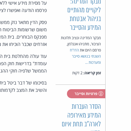
מבקר המדינה:
על מסירת מידע אישי ללא
ליקויים מהותיים
פרסמו הודעה ואפשרו לציבור להגיב. שלי
בניהול אבטחת
פסק הדין מתאר נזק ממשי.
המידע והסייבר
מפנקס הבוחרים. בית המש
מבקר המדינה ונציב תלונות
אזרחים שכבר הוכיחו את 
הציבור, מתניהו אנגלמן,
פרסם היום את
הדו"ח
עוד עולה מהחלטת בית המ
השנתי בנושא סייבר
ומערכות ...
עומדת" בדרישות חוק הפרט
הממשל שלפיה חוקי ההגירה מ-1986 ומ-1996 מתירים את המהלך, וקבע כי אין בהם הסמכה לעק
זמן קריאה:
2 דקות
והשיב את המצב לקדמותו.
פרטיות וסייבר
הסדר העברות
המידע מאירופה
לארה"ב תחת איום