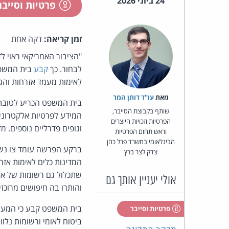
24 ביוני 2026
פרטיות וסייב
זמן קריאה:
דקה אחת
"הציבור האמריקאי ראוי ל
לבחור. כך
קבע
לאימות מעמד אזרחות והג
מאת‏
עו"ד דותן המר
שותף בקבוצת הסייבר,
הפרטיות וזכויות היוצרים
וגופים פדרליים נוספים. 
וראש תחום הפרטיות
הבינלאומי במשרד פרל כהן
צדק לצר ברץ
שתכלול גם רשומות של אזר
אולי יעניין אותך גם
והותרו בה חיפושים מרוכז
בית המשפט קבע כי המערכ
פרטיות וסייבר