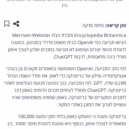
ברץ
שתפו ע
שמו
זמן קריאה:
פחות מדקה
Encyclopedia Britannica וחברת הבת Merriam-Webster
הגישו תביעה נגד OpenAI בבית משפט פדרלי במנהטן, בטענה
להפרת זכויות יוצרים ושימוש לא מורשה בתכנים שלהן לצורך אימון
מודלי בינה מלאכותית, לרבות ChatGPT.
לפי כתב התביעה, OpenAI השתמשה במאמרים מקוונים וכן בערכי
אנציקלופדיה ומילון של בריטניקה כדי לאמן את מודל השפה הגדול
(LLM) שלה, GPT. לפי התביעה, בכך נפגעה תנועת הגולשים לאתרי
בריטניקה: ChatGPT מחולל לעיתים תכנים הדומים באופן ניכר
לתכנים המקוריים של בריטניקה, באופן שמסיט משתמשים שהיו
עשויים לצרוך את התוכן באתרי המקור.
בריטניקה טענה כי הועתקו באופן בלתי חוקי כמעט 100,000
ממאמריה לצורכי אימון. בנוסף היא טוענת להפרת סימני מסחר, בין