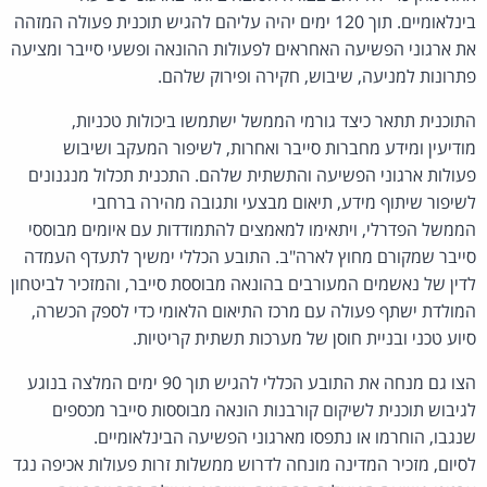
בינלאומיים. תוך 120 ימים יהיה עליהם להגיש תוכנית פעולה המזהה
את ארגוני הפשיעה האחראים לפעולות ההונאה ופשעי סייבר ומציעה
פתרונות למניעה, שיבוש, חקירה ופירוק שלהם.
התוכנית תתאר כיצד גורמי הממשל ישתמשו ביכולות טכניות,
מודיעין ומידע מחברות סייבר ואחרות, לשיפור המעקב ושיבוש
פעולות ארגוני הפשיעה והתשתית שלהם. התכנית תכלול מנגנונים
לשיפור שיתוף מידע, תיאום מבצעי ותגובה מהירה ברחבי
הממשל הפדרלי, ויתאימו למאמצים להתמודדות עם איומים מבוססי
סייבר שמקורם מחוץ לארה"ב. התובע הכללי ימשיך לתעדף העמדה
לדין של נאשמים המעורבים בהונאה מבוססת סייבר, והמזכיר לביטחון
המולדת ישתף פעולה עם מרכז התיאום הלאומי כדי לספק הכשרה,
סיוע טכני ובניית חוסן של מערכות תשתית קריטיות.
הצו גם מנחה את התובע הכללי להגיש תוך 90 ימים המלצה בנוגע
לגיבוש תוכנית לשיקום קורבנות הונאה מבוססות סייבר מכספים
שנגבו, הוחרמו או נתפסו מארגוני הפשיעה הבינלאומיים.
לסיום, מזכיר המדינה מונחה לדרוש ממשלות זרות פעולות אכיפה נגד