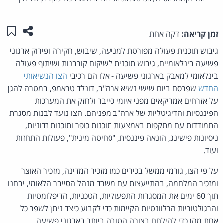
שתפו ע
שמו
זמן קריאה:
דקה אחת
גיבוש תוכנית פעולה מפורטת למניעה, שיבוש, חקירה ופירוק ארגוני
פשיעה בינלאומיים, גיבוש תוכנית לשיקום קורבנות ושיתוף פעולה
בינלאומי למאבק בארגוני פשיעה - אלו הם רכיבי
הצו הנשיאותי
החדש
שפרסם ביום שישי נשיא ארה"ב, דונלד טראמפ, במטרה להגן
על אזרחים אמריקאים מפני איומי סייבר ולחזק את המערכות
הפיננסיות והדיגיטליות של ארה"ב מפניהם. הצו נועד לבנות מסגרת
התמודדות עם מתקפות באמצעות תוכנות כופר ותוכנות זדוניות,
ניסיונות פישינג, הונאה פיננסית, "סחיטה מינית", פעולות התחזות
ועוד.
על פי הצו, גורמי ממשל בכירים כמו מזכיר המדינה, מזכיר האוצר
ומזכיר המלחמה, בהתייעצות עם משרד מנהל הסייבר הלאומי, יבחנו
תוך 60 ימים את המסגרות התפעוליות, הטכניות, הדיפלומטיות
והרגולטוריות הרלוונטיות הקיימות כדי לקבוע כיצד ניתן לשפר כל
אחת מהן כדי להילחם בצורה הטובה ביותר בארגוני פשיעה