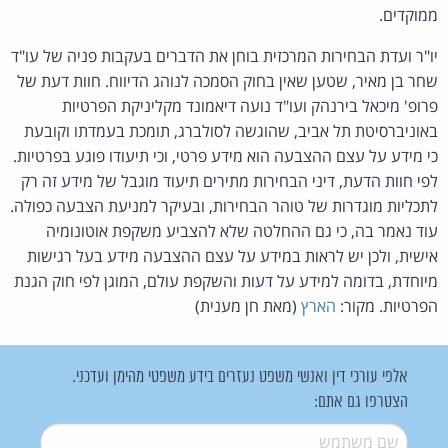
ממוקדים.
יו"ר ועדת הבחירות המרכזית בוחן את הדברים בעקבות פניה של עו"ד
שחר בן מאיר, שטען שאין בחוק הסמכה לנוהג הדיווח. חוות דעת של
פרופ' מיכאל בירנהק ועו"ד נועה דיאמונד מקליניקת הפרטיות
באוניברסיטת תל אביב, שהוגשה לסולברג, תומכת בעמדתו וקובעת
כי מידע על עצם ההצבעה הוא מידע פרטי, וכי תיעודו פוגע בפרטיות.
לפי חוות הדעת, דיני הבחירות מתירים תיעוד מוגבל של מידע זה רק
לתכליות מוגדרות של טוהר הבחירות, ובעיקר למניעת הצבעה כפולה.
עוד נאמר בה, כי גם ההחלטה שלא להצביע משקפת אוטונומיה
אישית, ולכן יש לראות במידע על עצם ההצבעה מידע בעל רגישות
מיוחדת, בדומה למידע על דעות והשקפת עולם, המוגן לפי חוק הגנת
הפרטיות. מקור:
הארץ
(מאת חן מענית)
אלפי עורכי דין ואנשי משפט נעזרים בידע משפטי מהימן ועדכני.
הצטרפו גם אתם:
שם משתמש
*