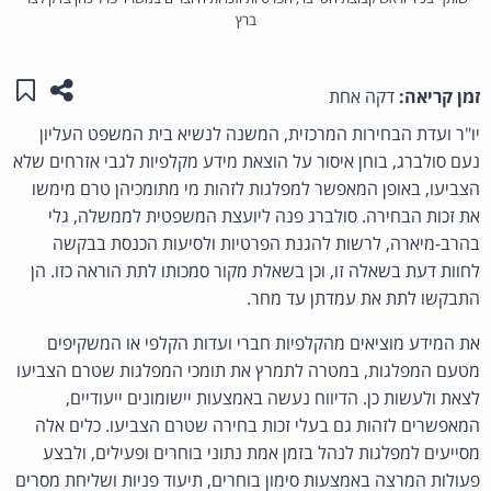
ברץ
שתפו ע
שמו
זמן קריאה:
דקה אחת
יו"ר ועדת הבחירות המרכזית, המשנה לנשיא בית המשפט העליון
נעם סולברג, בוחן איסור על הוצאת מידע מקלפיות לגבי אזרחים שלא
הצביעו, באופן המאפשר למפלגות לזהות מי מתומכיהן טרם מימשו
את זכות הבחירה. סולברג פנה ליועצת המשפטית לממשלה, גלי
בהרב-מיארה, לרשות להגנת הפרטיות ולסיעות הכנסת בבקשה
לחוות דעת בשאלה זו, וכן בשאלת מקור סמכותו לתת הוראה כזו. הן
התבקשו לתת את עמדתן עד מחר.
את המידע מוציאים מהקלפיות חברי ועדות הקלפי או המשקיפים
מטעם המפלגות, במטרה לתמרץ את תומכי המפלגות שטרם הצביעו
לצאת ולעשות כן. הדיווח נעשה באמצעות יישומונים ייעודיים,
המאפשרים לזהות גם בעלי זכות בחירה שטרם הצביעו. כלים אלה
מסייעים למפלגות לנהל בזמן אמת נתוני בוחרים ופעילים, ולבצע
פעולות המרצה באמצעות סימון בוחרים, תיעוד פניות ושליחת מסרים