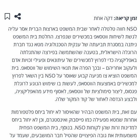
שתפו ע
שמו
זמן קריאה:
דקה אחת
NSO חווה טלטלה לאחר שבית המשפט בארצות הברית אסר עליה
לגשת לשיחות ווטסאפ במכשירים שנפרצו. החלטת בית המשפט
ניתנה במסגרת תביעתה של ענקית הטכנולוגיה מטא נגד חברת
הרוגלה הישראלית, בטענה שהשתמשה בפירצה שהתגלתה
באפליקציה כדי לפרוץ למכשירים של עיתונאים ופעילי זכויות אדם
ולעקוב אחריהם – ובכך הפרה את תנאי השימוש של ווטסאפ. בית
המשפט הוציא צו מניעה קבוע שאוסר על NSO בין השאר לפרוץ
למכשירים באמצעות הווטסאפ, לעשות בו שימוש הנוגע לרוגלת
פגסוס, ליצור סימולציות של ווטסאפ, לאסוף מידע מהאפליקציה,
ולבצע הנדסה לאחור של קוד המקור שלה.
עם זאת, בית המשפט הבהיר שהאיסור לא יחול ביחס פלטפורמות
אחרות שמטא מפעילה כמו פייסבוק ואינסטגרם, וכן לא יחול ביחס
למדינות זרות שהן לקוחות NSO. בנוסף, בית המשפט הפחית
משמעותית את גובה הפיצויים שהטיל חבר המושבעים, שעמד על