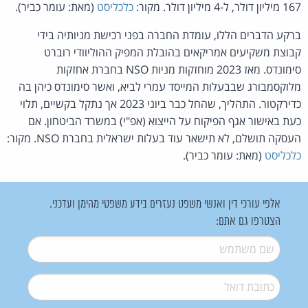
167 מיליון דולר, ל-4 מיליון דולר. מקור:
כלכליסט
(מאת: עומר כביר).
ברקע הדברים הללו, עומדת החברה בפני רכישת מניותיה בידי
קבוצת משקיעים אמריקאים בהובלת המפיק ההוליוודי רוברט
סימונדס. מאז 2023 מוחזקות מניות NSO בחברת אחזקות
מלוקסמבורג שבבעלות המייסד עמרי לביא, ואשר סימונדס כיהן בה
כדירקטור. התהליך, שהחל כבר ביוני 2023 אך נתקל בקשיים, תלוי
כעת באישור אגף הפיקוח על הייצוא (אפ"י) במשרד הביטחון. אם
העסקה תושלם, לא תישאר עוד בעלות ישראלית בחברת NSO. מקור:
כלכליסט
(מאת: עומר כביר).
אלפי עורכי דין ואנשי משפט נעזרים בידע משפטי מהימן ועדכני.
הצטרפו גם אתם:
שם משתמש
*
דואל
*