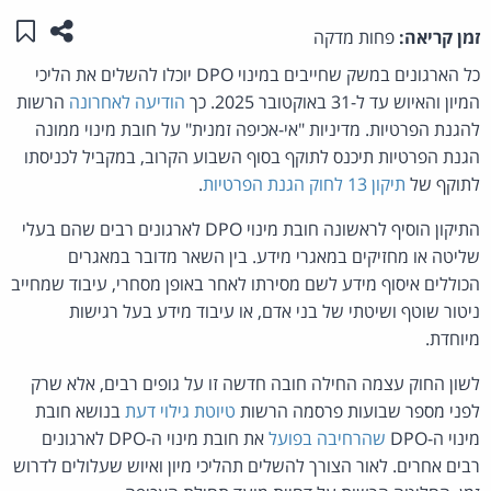
שתפו ע
שמו
זמן קריאה:
פחות מדקה
כל הארגונים במשק שחייבים במינוי DPO יוכלו להשלים את הליכי
המיון והאיוש עד ל-31 באוקטובר 2025. כך
הודיעה לאחרונה
הרשות
להגנת הפרטיות. מדיניות "אי-אכיפה זמנית" על חובת מינוי ממונה
הגנת הפרטיות תיכנס לתוקף בסוף השבוע הקרוב, במקביל לכניסתו
לתוקף של
תיקון 13 לחוק הגנת הפרטיות
.
התיקון הוסיף לראשונה חובת מינוי DPO לארגונים רבים שהם בעלי
שליטה או מחזיקים במאגרי מידע. בין השאר מדובר במאגרים
הכוללים איסוף מידע לשם מסירתו לאחר באופן מסחרי, עיבוד שמחייב
ניטור שוטף ושיטתי של בני אדם, או עיבוד מידע בעל רגישות
מיוחדת.
לשון החוק עצמה החילה חובה חדשה זו על גופים רבים, אלא שרק
לפני מספר שבועות פרסמה הרשות
טיוטת גילוי דעת
בנושא חובת
מינוי ה-DPO
שהרחיבה בפועל
את חובת מינוי ה-DPO לארגונים
רבים אחרים. לאור הצורך להשלים תהליכי מיון ואיוש שעלולים לדרוש