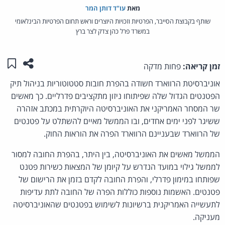
מאת‏
עו"ד דותן המר
שותף בקבוצת הסייבר, הפרטיות וזכויות היוצרים וראש תחום הפרטיות הבינלאומי
במשרד פרל כהן צדק לצר ברץ
שתפו ע
שמו
זמן קריאה:
פחות מדקה
אוניברסיטת הרווארד חשודה בהפרת חובות סטטוטוריות בניהול תיק
הפטנטים הגדול שלה שפיתוחו ניזון מתקציבים פדרליים. כך מאשים
שר המסחר האמריקני את האוניברסיטה היוקרתית במכתב אזהרה
ששיגר לפני ימים אחדים, ובו הממשל מאיים להשתלט על פטנטים
של הרווארד שבעניינם הרווארד הפרה את הוראות החוק.
הממשל מאשים את האוניברסיטה, בין היתר, בהפרת החובה למסור
לממשל גילוי במועד הנדרש על קיומן של המצאות כשירות פטנט
שפותחו במימון פדרלי, והפרת החובה לקדם בזמן את הרישום של
פטנטים. האשמות נוספות כוללות הפרה של החובה לתת עדיפות
לתעשייה האמריקנית ברשיונות לשימוש בפטנטים שהאוניברסיטה
מעניקה.