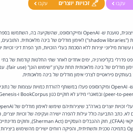
זכויות יוצרים
עקבו
עקבו
תביעה, המבקשת הכרה כיצוגית, טוענת ש- OpenAI ומייקרוסופט, שהשקיעה בה,
שנאספו מספריות פיראטיות ("shadow libraries") לאימון מודלים של בינה מלאכ
עשרות מיליוני יצירות ללא הסכמת בעלי הזכויות, תוך הפרת דיני זכויות יו
 פדרלי בקליפורניה, ימים אחדים לאחר שתי החלטות קודמות של בתי 
שימוש ביצירות מוגנות 
ותקים פיראטיים לצרכי אימון מודלים של בינה מלאכותית.
התביעה הנוכחית טוענת ש- OpenAI ומיקרוסופט פעלו במשותף להורדת כמויות עצומות 
ההונאה במחשבים האמריקאי (CFAA), חוק ההגבלים הע