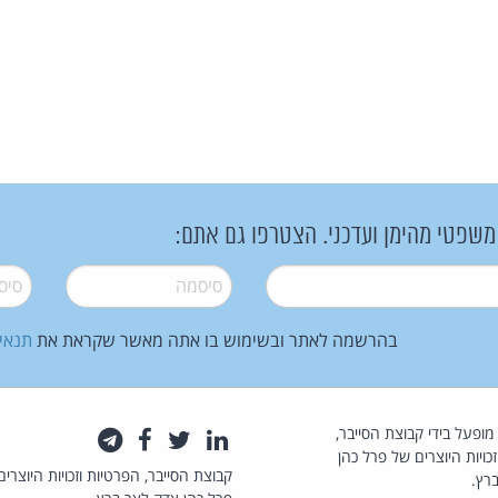
 משפטי מהימן ועדכני. הצטרפו גם אתם:
סיסמה
*
סיסמה
בהרשמה לאתר ובשימוש בו אתה מאשר שקראת את
תנאי
law.co.il מופעל בידי קבוצת הסייבר,
לינקדאין
טוויטר
פייסבוק
טלגרם
כויות היוצרים של פרל כהן
קבוצת הסייבר, הפרטיות וזכויות היוצרים
רץ.