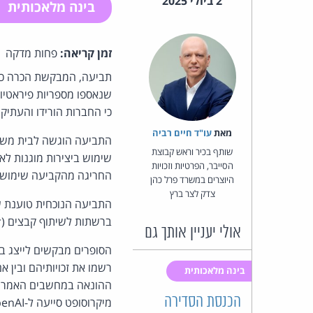
2 ביולי 2025
בינה מלאכותית
זמן קריאה:
פחות מדקה
כי החברות הורידו והעתיקו 
מאת‏
עו"ד חיים רביה
התביעה הוגשה לבית משפט
שותף בכיר וראש קבוצת
הסייבר, הפרטיות וזכויות
החריגה מהקביעה שימוש בע
היוצרים במשרד פרל כהן
צדק לצר ברץ
ברשתות לשיתוף קבצים (peer-to-peer) ובמאגרי מידע לא חוקיים כגון BookCorpus ו-Library Genesis.
אולי יעניין אותך גם
בינה מלאכותית
הכנסת הסדירה