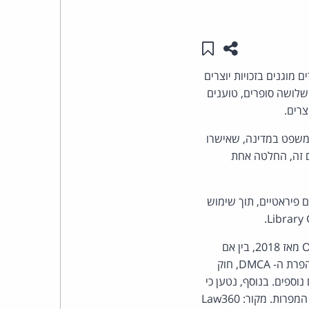
העומד
שתפו עמוד זה
שמור ב"תכנים שלי"
בראש
 השתמשו בספרים מוגנים בזכויות יוצרים
קבוצת
ותית. התובעים, שלושה סופרים, טוענים
צרים.
האינטרנט,
משפט במדינה, שאישרו
לאימון מודלים של בינה מלאכותית תחת עקרון "שימוש הוגן" (fair use). עם זה, החלטה אחת
הסייבר
וזכויות
של נתונים פיראטיים, תוך שימוש
היוצרים
הסופרים מבקשים לייצג בעלי זכויות יוצרים בארה"ב שיצירותיהם שימשו לאימון מודלים של OpenAI מאז 2018, בין אם
של
רשמו את זכויותיהם ובין אם לא. כתב התביעה כולל עילות להפרה ישירה ועקיפה של זכויות יוצרים, הפרת ה- DMCA, חוק
סקיים (Sherman Act), וחוקים מדינתיים נוספים. בנוסף, נטען כי
פרל
מיקרוסופט סייעה ל-OpenAI בתמיכה טכנית ותשתיתית, והפיקה רווחים ישירים מהשימוש ביצירות המפרות. מקור: Law360