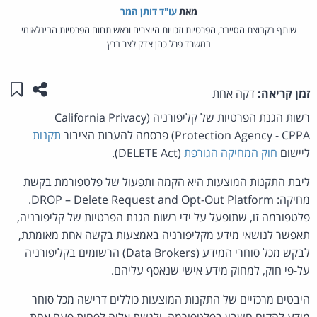
מאת‏
עו"ד דותן המר
שותף בקבוצת הסייבר, הפרטיות וזכויות היוצרים וראש תחום הפרטיות הבינלאומי
במשרד פרל כהן צדק לצר ברץ
שתפו ע
שמו
זמן קריאה:
דקה אחת
רשות הגנת הפרטיות של קליפורניה (California Privacy
Protection Agency - CPPA) פרסמה להערות הציבור
תקנות
ליישום
חוק המחיקה הגורפת
(DELETE Act).
ליבת התקנות המוצעות היא הקמה ותפעול של פלטפורמת בקשת
מחיקה: DROP – Delete Request and Opt-Out Platform.
פלטפורמה זו, שתופעל על ידי רשות הגנת הפרטיות של קליפורניה,
תאפשר לנושאי מידע מקליפורניה באמצעות בקשה אחת מאומתת,
לבקש מכל סוחרי המידע (Data Brokers) הרשומים בקליפורניה
על-פי חוק, למחוק מידע אישי שנאסף עליהם.
היבטים מרכזיים של התקנות המוצעות כוללים דרישה מכל סוחר
מידע להקים חשבון בפלטפורמה, ולגשת אליה לפחות פעם אחת