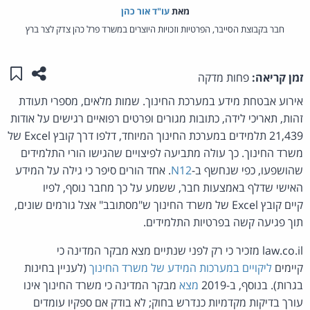
מאת‏
עו"ד אור כהן
חבר בקבוצת הסייבר, הפרטיות וזכויות היוצרים במשרד פרל כהן צדק לצר ברץ
שתפו ע
שמו
זמן קריאה:
פחות מדקה
אירוע אבטחת מידע במערכת החינוך. שמות מלאים, מספרי תעודת
זהות, תאריכי לידה, כתובות מגורים ופרטים רפואיים רגישים על אודות
21,439 תלמידים במערכת החינוך המיוחד, דלפו דרך קובץ Excel של
משרד החינוך. כך עולה מתביעה לפיצויים שהגישו הורי התלמידים
שהושפעו, כפי שנחשף ב-
N12
. אחד הורים סיפר כי גילה על המידע
האישי שדלף באמצעות חבר, ששמע על כך מחבר נוסף, לפיו
קיים קובץ Excel של משרד החינוך ש"מסתובב" אצל גורמים שונים,
תוך פגיעה קשה בפרטיות התלמידים.
law.co.il מזכיר כי רק לפני שנתיים מצא מבקר המדינה כי
קיימים
ליקויים במערכות המידע של משרד החינוך
(לעניין בחינות
בגרות). בנוסף, ב-2019
מצא
מבקר המדינה כי משרד החינוך אינו
עורך בדיקות מקדמיות כנדרש בחוק; לא בודק אם ספקיו עומדים