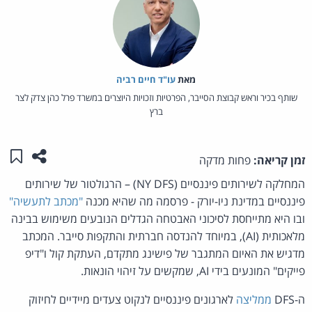
מאת‏
עו"ד חיים רביה
שותף בכיר וראש קבוצת הסייבר, הפרטיות וזכויות היוצרים במשרד פרל כהן צדק לצר
ברץ
שתפו ע
שמו
זמן קריאה:
פחות מדקה
המחלקה לשירותים פיננסיים (NY DFS) – הרגולטור של שירותים
פיננסיים במדינת ניו-יורק - פרסמה מה שהיא מכנה
"מכתב לתעשיה"
ובו היא מתייחסת לסיכוני האבטחה הגדלים הנובעים משימוש בבינה
מלאכותית (AI), במיוחד להנדסה חברתית והתקפות סייבר. המכתב
מדגיש את האיום המתגבר של פישינג מתקדם, העתקת קול ו"דיפ
פייקים" המונעים בידי AI, שמקשים על זיהוי הונאות.
ה-DFS
ממליצה
לארגונים פיננסיים לנקוט צעדים מיידיים לחיזוק