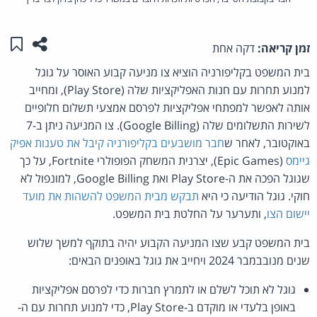
שתפו ע
שמו
זמן קריאה:
דקה אחת
בית המשפט בקליפורניה הוציא צו מניעה קבוע האוסר על גוגל
למנוע תחרות עם חנות האפליקציות שלה (Play Store), ומחייב
אותה לאפשר למפתחי אפליקציות לפרסם אמצעי תשלום חלופיים
לשירות התשלומים שלה (Google Billing). צו המניעה ניתן ב-7
באוקטובר, לאחר ש
חבר מושבעים בקליפורניה קיבל את טענות אפיק
גיימס
(Epic Games), יצרנית המשחק הפופולרי Fortnite, על כך
שגוגל הפכה את ה-Play Store ואת Google Billing, למונפול לא
חוקי. גוגל הודיעה כי היא
תבקש מבית המשפט להשהות את מועד
יישום הצו
, ותערער על החלטת בית המשפט.
בית המשפט קבע שצו המניעה הקבוע יהיה בתוקף למשך שלוש
שנים מנובבמבר 2024 ויחייב את גוגל באופנים הבאים:
גוגל לא תוכל לשלם או לתמרץ חברות כדי לפרסם אפליקציות
באופן בלעדי או מוקדם ב-Play Store, כדי למנוע תחרות עם ה-