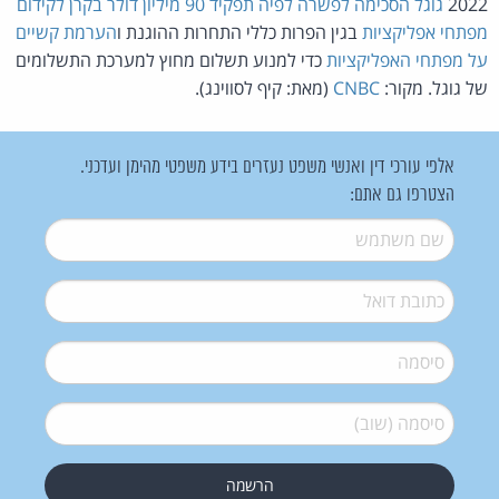
2022
גוגל הסכימה לפשרה לפיה תפקיד 90 מיליון דולר בקרן לקידום
מפתחי אפליקציות
בגין הפרות כללי התחרות ההוגנת ו
הערמת קשיים
על מפתחי האפליקציות
כדי למנוע תשלום מחוץ למערכת התשלומים
של גוגל. מקור:
CNBC
(מאת: קיף לסווינג).
אלפי עורכי דין ואנשי משפט נעזרים בידע משפטי מהימן ועדכני.
הצטרפו גם אתם:
שם משתמש
*
דואל
*
סיסמה
*
סיסמה (שוב)
*