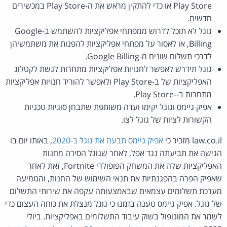
Play Store או כדי להתקין מראש את ה-Play Store במכשירים
חדשים.
גוגל לא תוכל לדרוש ממפתחי אפליקציות להשתמש ב-Google
Billing, או לאסור על מפתחי אפליקציות להפנות את משתמשיהן
לדרכי תשלום שונים מ-Google Billing.
גוגל תידרש לאפשר לחנויות אפליקציות מתחרות לגשת לקטלוג
האפליקציות של ב-Play Store ולאפשר להוריד חנויות אפליקציות
מתחרות ב--Play Store.
אפיק גיימס וגוגל יקימו ועדה משותפת שתבחן סוגיות טכניות
הקשורות לציות של גוגל לצו.
law.co.il מזכיר כי
אפיק גיימס תבעה את גוגל ב-2020
, באותו יום בו
הגישה את תביעתה נגד אפל, לאחר שגוגל הסירה מחנות
האפליקציות שלה את המשחק הפופולרי Fortnite, זאת לאחר
שאפיק הפרה בהפגנתיות את תנאי השימוש של החנות, והטמיעה
מערכת תשלומים עצמאית שבאמצעותה עקפה את שירותי התשלום
של גוגל. אפיק גיימס טענה בזמנו כי גוגל מנצלת את כוחה העצום כדי
לשמר את המונופול בשוק עיבוד התשלומים באפליקציות. ביולי