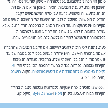
סימון הוי הכחול בחשבונם בפלטפורמה – סימון שמעיד לכאורה על
חשבון מאומת. לטענת הנציבות, הסימון באופן זה אינו תואם את
הנוהג בתעשייה ומשפיע לרעה על יכולת המשתמשים לקבל
החלטות חופשיות ומושכלות לגבי המהימנות של החשבונות איתם הם
מקיימים אינטראקציה. עוד מצאה הנציבות במסגרת החקירה, כי X לא
עמדה בחובותיה להציע גישה נוחה למידע הנוגע לפרסומות
בפלטפורמה ולאפשר לחוקרים לגשת לנתונים הציבוריים שלה.
כעת, נתונה ל-X הזכות להגיב לאישום. אם תקבע הנציבות שהחברה
אשמה בהפרת ה-DSA, היא עלולה לעמוס בפני קנס בגובה של עד
6% מהמחזור הגלובלי השנתי שלה. במקביל, מנהלת הנציבות
חקירות נוספות ונפרדות נגד X בחשד להפצת תוכן בלתי חוקי ו
אי
נקיטה באמצעים להתמודדות עם דיסאינפורמציה
. מקור:
רויטרס
(מאת: פו יון צ'י).
law.co.il מזכיר כי כמה ענקיות טכנולוגיה נוספות ניצבות במוקד
חקירות מכוח ה-DSA, ביניהן
מטא
ו-
ByteDance
(טיקטוק).