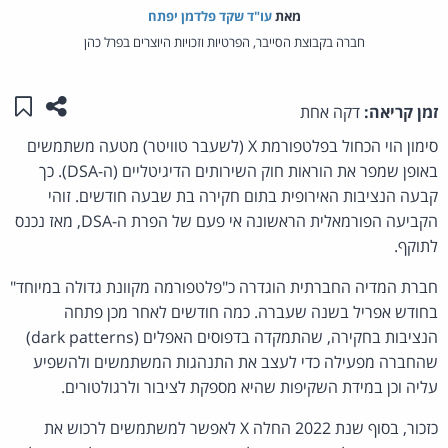
מאת‏
עו"ד שקד פלדמן יפתח
חברה בקבוצת הסייבר, הפרטיות וזכויות היוצרים בפרל כהן
שתפו ע
שמו
זמן קריאה:
דקה אחת
סימון הוי הכחול בפלטפורמת X (לשעבר טוויטר) מטעה משתמשים
באופן שמפר את הוראות חוק השירותים הדיגיטליים (ה-DSA). כך
קבעה הנציבות האירופית בתום חקירה בת שבעה חודשים. זוהי
הקביעה הפורמאלית הראשונה אי פעם של הפרת ה-DSA, מאז נכנס
לתוקף.
חברת המדיה החברתית הוגדרה כ"פלטפורמה מקוונת גדולה במיוחד"
בחודש אפריל בשנה שעברה. כמה חודשים לאחר מכן פתחה
הנציבות בחקירה, שהתמקדה בדפוסים האפלים (dark patterns)
שהחברה מפעילה כדי לעצב את התנהגות המשתמשים ולהשפיע
עליה וכן במידת השקיפות שהיא מספקת לציבור ולרגולטורים.
כזכור, בסוף שנת 2022 החלה X לאפשר למשתמשים לרכוש את