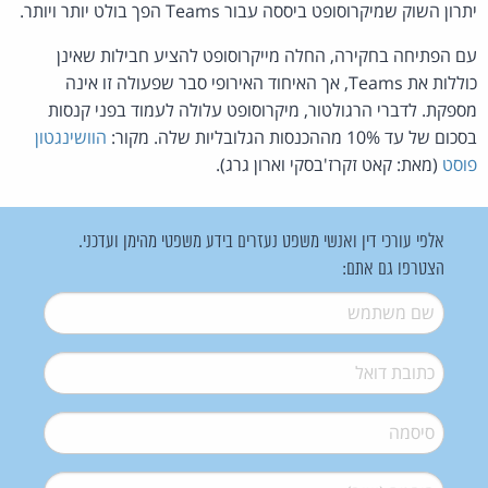
יתרון השוק שמיקרוסופט ביססה עבור Teams הפך בולט יותר ויותר.
עם הפתיחה בחקירה, החלה מייקרוסופט להציע חבילות שאינן
כוללות את Teams, אך האיחוד האירופי סבר שפעולה זו אינה
מספקת. לדברי הרגולטור, מיקרוסופט עלולה לעמוד בפני קנסות
בסכום של עד 10% מההכנסות הגלובליות שלה. מקור:
הוושינגטון
פוסט
(מאת: קאט זקרז'בסקי וארון גרג).
אלפי עורכי דין ואנשי משפט נעזרים בידע משפטי מהימן ועדכני.
הצטרפו גם אתם:
שם משתמש
*
דואל
*
סיסמה
*
סיסמה (שוב)
*