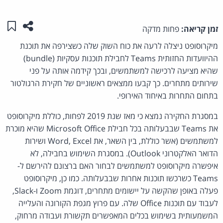
שתפו ע
שמו
זמן קריאה:
פחות מדקה
מיקרוסופט ניצלה לרעה את כוח השוק שלה כשצירפה את תוכנת
ההיוועדות החזותית Teams לחבילת תוכנות עסקיות (bundle)
שהיא מציעה לרכישה למשתמשים, ובכך קידמה אותה על פני
שירותים מתחרים. כך קבעו ממצאים ראשוניים של חקירת הרגולטור
בתחום התחרות באיחוד האירופי.
במסגרת החקירה נמצא כי מאז שנת 2019 לפחות, כוללת מיקרוסופט
את Teams שבבעלותה בכל חבילת Microsoft Office שהיא מוכרת
למשתמשים (אשר כוללת, בין השאר, את Word, Excel ושירות
הדואר האלקטרוני Outlook). במסגרת השימוש בחבילה, לא
איפשרה מיקרוסופט למשתמשים לבחור האם ברצונם להירשם ל-
Teams כשרכשו תוכנות אחרות שבבעלותה. כמו כן, מיקרוסופט
פעלה באופן שהקשה על יישומים מתחרים, דוגמת Zoom ו-Slack,
לעבוד עם תוכנות Office שלה. עם פרוץ מגפת הקורונה והעלייה
המשמעותית בשימוש בכלים המאפשרים תקשורת ועבודה מרחוק,