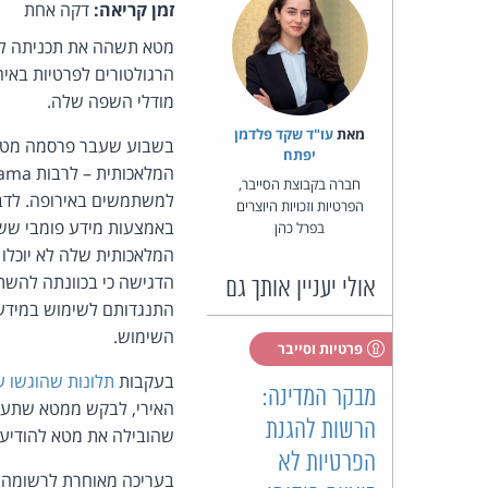
זמן קריאה:
דקה אחת
מטא תשהה את תכניתה להר
הרגולטורים לפרטיות באיח
מודלי השפה שלה.
מאת‏
עו"ד שקד פלדמן
בשבוע שעבר פרסמה מט
יפתח
חברה בקבוצת הסייבר,
למשתמשים באירופה. לדברי
הפרטיות וזכויות היוצרים
באמצעות מידע פומבי ששות
בפרל כהן
המלאכותית שלה לא יוכלו 
אולי יעניין אותך גם
התנגדותם לשימוש במידע 
השימוש.
פרטיות וסייבר
בעקבות
תלונות שהוגשו על י
מבקר המדינה:
האירי, לבקש ממטא שתעכב
הרשות להגנת
שהובילה את מטא להודיע על השהי
הפרטיות לא
בעריכה מאוחרת לרשומה ב