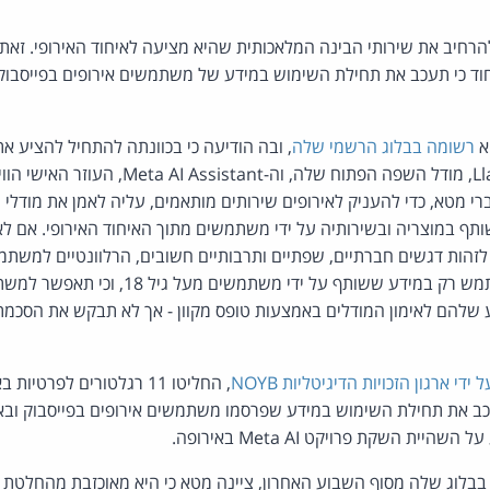
חיב את שירותי הבינה המלאכותית שהיא מציעה לאיחוד האירופי. זאת
וד כי תעכב את תחילת השימוש במידע של משתמשים אירופים בפייסבוק 
א
רשומה בבלוג הרשמי שלה
, ובה הודיעה כי בכוונתה להתחיל להציע א
המלאכותית – לרבות Llama, מודל השפה הפתוח שלה, וה-stant
 מטא, כדי להעניק לאירופים שירותים מותאמים, עליה לאמן את מודלי
ף במוצריה ובשירותיה על ידי משתמשים מתוך האיחוד האירופי. אם לא
לזהות דגשים חברתיים, שפתיים ותרבותיים חשובים, הרלוונטיים למשת
הדגישה כי בכוונתה להשתמש רק במידע ששותף על ידי מ
שלהם לאימון המודלים באמצעות טופס מקוון - אך לא תבקש את הסכ
די ארגון הזכויות הדיגיטליות NOYB
, החליטו 11 רגלטורים לפרט
 את תחילת השימוש במידע שפרסמו משתמשים אירופים בפייסבוק ובאי
ית השקת פרויקט Meta AI באירופה.
בלוג שלה מסוף השבוע האחרון, ציינה מטא כי היא מאוכזבת מהחלטת ה