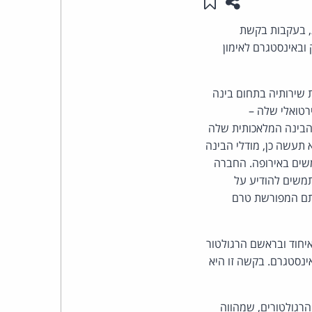
שתפו עמוד זה
שמור ב"תכנים שלי"
העומד
, בעקבות בקשת
ובאינסטגרם לאימון
בראש
ת שירותיה בתחום בינה
קבוצת
Meta AI Assi, העוזר האישי הווירטואלי שלה –
האינטרנט,
 הבינה המלאכותית שלה
 תעשה כן, מודלי הבינה
הסייבר
משים באירופה. החברה
שתמשים מעל גיל 18, וכי תאפשר למשתמשים להודיע על
וזכויות
מתם המפורשת טרם
היוצרים
יות באיחוד ובראשם הרגולטור
של
נסטגרם. בקשה זו היא
פרל
רגולטורים, שמהווה