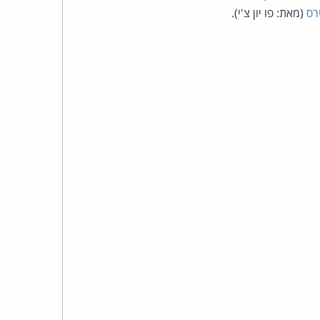
כהן
רס
(מאת: פו יון צ'י).
צדק
לצר
ברץ.
פועל
מ־1996