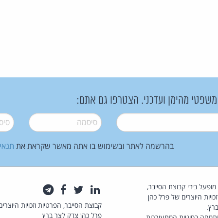
 משפטי מהימן ועדכני. הצטרפו גם אתם:
סיסמה
*
סיסמה
בהרשמה לאתר ובשימוש בו אתה מאשר שקראת את
תנאי
law.co.il מופעל בידי קבוצת הסייבר,
לינקדאין
טוויטר
פייסבוק
טלגרם
כויות היוצרים של פרל כהן
קבוצת הסייבר, הפרטיות וזכויות היוצרים
רץ.
פרל כהן צדק לצר ברץ
תמחה בסוגיות המתעוררות