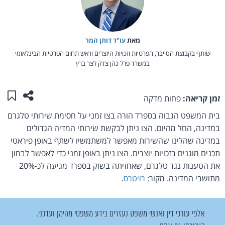
מאת‏
עו"ד דותן המר
שותף בקבוצת הסייבר, הפרטיות וזכויות היוצרים וראש תחום הפרטיות הבינלאומי
במשרד פרל כהן צדק לצר ברץ
שתפו ע
שמו
זמן קריאה:
פחות מדקה
בית המשפט הגבוה בספרד הורה בצו זמני על חסימת שירותי טלגרם
במדינה, החל מהיום. הצו ניתן לבקשת שירותי המדיה הגדולים
במדינה שהלינו שהשירות מאפשר למשתמשיו לשתף באופן פיראטי
תכנים מוגנים בזכויות יוצרים. הצו ניתן באופן זמני כדי לאפשר לבחון
את הטענות נגד טלגרם, שאחזיתה בשוק בספרד מגיעה לכ-20%
מתושבי המדינה. מקור:
רויטרס
.
אלפי עורכי דין ואנשי משפט נעזרים בידע משפטי מהימן ועדכני.