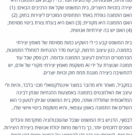
יצירה בזכויות היוצרים, בית המשפט שקל את הרכיבים הבאים: (1)
האם התמונה נופלת באחד התחומים המוכרים ליצירות בחוק; (2)
האם התמונה היא מקורית; (3) האם היא בעלת צורת ביטוי מסוימת;
(4) האם יש בה יצירתיות אנושית.
בית המשפט קבע כי לי השקיע כמות מסוימת של מאמץ יצירתי
בתמונה, כגון עיצוב הדמות, קביעת סדר ההנחיות למחולל התמונות,
הפרמטרים הנלווים לעיצוב התמונה וכדומה. לכן פסק שכל עוד
תמונה שנוצרת על ידי AI משקפת מאמץ יצירתי מקורי של אדם, יש
להחשיבה כיצירה מוגנת תחת חוק זכויות יוצרים.
במקביל, מאחר ולא מדובר במוצר אינטלקטואלי מכני בלבד, והיות ולי
עיצב את האלמנטים בתמונה באמצעות ההנחיות שנתן לבינה
המלאכותית שחוללה אותה, פסק בית המשפט שניתן לטעון כי הוא
השלים את התמונה באופן עצמאי, והיא משקפת ביטוי אישי שלו..
לבסוף, הדגיש בית המשפט שככל שהטכנולוגיה מתקדמת והכלים
הופכים לחכמים יותר, כך נדרשת פחות יכולת אנושית ביצירת היצירות.
עם זאת, לשיטתו אין בכך כדי להשפיע על המשך יישום דיני זכויות