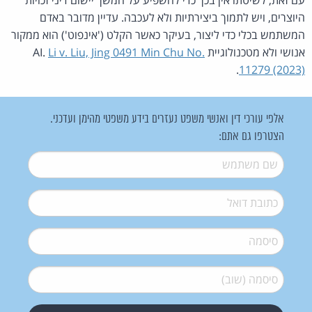
היוצרים, ויש לתמוך ביצירתיות ולא לעכבה. עדיין מדובר באדם
המשתמש בכלי כדי ליצור, בעיקר כאשר הקלט ('אינפוט') הוא ממקור
אנושי ולא מטכנולוגיית AI.
Li v. Liu, Jing 0491 Min Chu No.
.
11279 (2023)
אלפי עורכי דין ואנשי משפט נעזרים בידע משפטי מהימן ועדכני.
הצטרפו גם אתם:
שם משתמש
*
דואל
*
סיסמה
*
סיסמה (שוב)
*