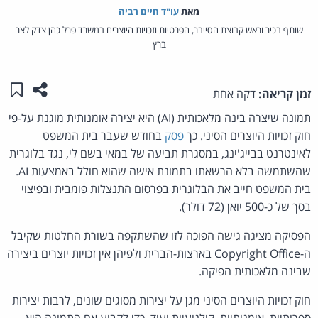
מאת‏
עו"ד חיים רביה
שותף בכיר וראש קבוצת הסייבר, הפרטיות וזכויות היוצרים במשרד פרל כהן צדק לצר
ברץ
שתפו ע
שמו
זמן קריאה:
דקה אחת
תמונה שיצרה בינה מלאכותית (AI) היא יצירה אומנותית מוגנת על-פי
חוק זכויות היוצרים הסיני. כך
פסק
בחודש שעבר בית המשפט
לאינטרנט בבייג'ינג, במסגרת תביעה של במאי בשם לי, נגד בלוגרית
שהשתמשה בלא הרשאתו בתמונת אישה שהוא חולל באמצעות AI.
בית המשפט חייב את הבלוגרית בפרסום התנצלות פומבית ובפיצוי
בסך של כ-500 יואן (72 דולר).
הפסיקה מציגה גישה הפוכה לזו שהשתקפה בשורת החלטות שקיבל
ה-Copyright Office בארצות-הברית ולפיהן אין זכויות יוצרים ביצירה
שבינה מלאכותית הפיקה.
חוק זכויות היוצרים הסיני מגן על יצירות מסוגים שונים, לרבות יצירות
ספרותיות, אומנותיות, קולנועיות ועוד. כדי לקבוע אם התמונה היא