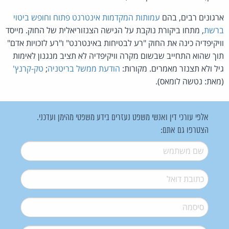
ארגונים רבים, בהם
עמותות המקדמות אינטרנט פתוח וחופש ביטוי
ברשת
, מתחו ביקורת נוקבת על הגישה הצנזוריאלית של החוק. מייסד
וויקיפדיה כינה את החוק "רע לבטיחות באינטרנט" ו"רע לזכויות אדם"
תוך שהוא התחייב שבשום מקרה וויקיפדיה לא תציב מנגנון לאימות
גיל ולא תצנזר מאמרים. מקורות:
הודעת ממשל בריטניה
;
טק-קרנץ'
(מאת: נטשה לומאס).
אלפי עורכי דין ואנשי משפט נעזרים בידע משפטי מהימן ועדכני.
הצטרפו גם אתם:
שם משתמש
*
דואל
*
סיסמה
*