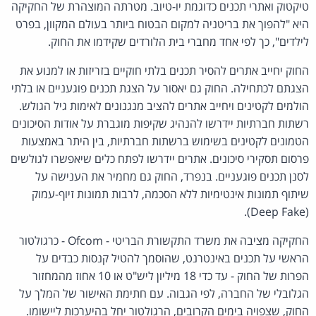
טיקטוק ואתרי תכנים כדוגמת יו-טיוב. מטרתה המוצהרת של החקיקה
היא "להפוך את בריטניה למקום הבטוח ביותר בעולם המקוון, בפרט
לילדים", כך לפי אחד מחברי בית הלורדים שקידמו את החוק.
החוק יחייב אתרים להסיר תכנים בלתי חוקיים בזריזות או למנוע את
הצגתם לכתחילה. החוק גם יאסור על הצגת תכנים פוגעניים או בלתי
הולמים לקטינים ויחייב אתרים להציב מנגנונים לאימות גיל הגולש.
רשתות חברתיות יידרשו להנהיג שקיפות מוגברת על אודות הסיכונים
הטמונים לקטינים בשימוש ברשתות חברתיות, בין היתר באמצעות
פרסום תסקירי סיכונים. אתרים יידרשו לפתח כלים שיאפשרו לגולשים
לסנן תכנים פוגעניים. בנפרד, החוק גם מחמיר את הענישה על
שיתוף תמונות אינטימיות ללא הסכמה, לרבות תמונות זיוף-עמוק
(Deep Fake).
החקיקה מציבה את משרד התקשורת הבריטי - Ofcom - כרגולטור
הראשי על תכנים באינטרנט, שהוסמך להטיל קנסות כבדים על
הפרות של החוק - עד כדי 18 מיליון ליש"ט או 10 אחוז מהמחזור
הגלובלי של החברה, לפי הגבוה. עם חתימת האישור של המלך על
החוק, שצפויה בימים הקרובים, הרגולטור יחל בהיערכות ליישומו.