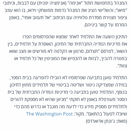
המנהל בתחפושת חתול "אנימה" (אנימציה יפנית) עם לבבות, וכיתובי
"מיאו"; והשלישי הציג את המנהל כדמות ממשחקי וידאו, בו הוא עוזב
ציפור מצוירת מסדרת טלוויזיה עם הכיתוב "אל תעזוב אותי", באופן
המרמז על קשר ביניהם.
התיכון השעה את התלמיד לאחר שמצא שהפרסומים הפרו
את מדיניות המדיה החברתית של התיכון, האוסרת על תלמידים, בין
השאר, לפרסם "תצלום, סרטון או הקלטה לא מורשים או מצג שווא
במטרה להביך, לבזות או להכפיש את המוניטין של כל תלמיד או
צוות".
התלמיד טוען בתביעה שפרסומיו לא הובילו להפרעה בבית הספר,
במידה שמצדיקה ניטור ושליטה בביטויי של תלמידים מחוץ לתיכון.
בנוסף, התלמיד טוען בתביעה כי מדיניות המדיה החברתית של בית
הספר מעורפלת באופן לא חוקתי "מכיוון שהיא לא מספקת להורים
ולתלמידים מספיק מידע כדי לדעת מה מוגבל או נדרש מהם כדי
שיוכלו לפעול בהתאם". מקור:
The Washington Post
(מאת: ג'ונתן אדוארדס)