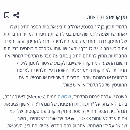
שתפו ע
שמו
זמן קריאה:
דקה אחת
תלמיד תיכון בן 17 בטנסי, ארה"ב תובע את בית הספר התיכון שלו
לאחר שהושעה לחמישה ימים בגלל הפרת מדיניות המדיה החברתית
של התיכון. בכתב התביעה טוען התלמיד כי מנהל התיכון ועוזרו הפרו
את חופש הביטוי שלו בכך שהענישו אותו על פרסום פוסטים ברשתות
החברתיות מחוץ למתחם התיכון. בתביעה מבקש התלמיד למחוק את
רישום ההשעיה מתיקיו האישיים, ולקבוע שאסור לתיכון לאכוף
מדיניות "לא חוקתית ומעורפלת" האוסרת על תלמידים לפרסם
סרטונים או תמונות שהם "מביכים, משפילים או מכפישים את
המוניטין של כל תלמיד או איש צוות".
בשנה שעברה פרסם התלמיד,
שלושה
ממים (Memes) באינסטגרם,
בהם הוא צחק על "התנהגותו הרצינית של מנהלו": הראשון הציג את
מנהל בית הספר מחזיק קופסת פירוק וירקות, עם טקסטים של "כמו
אחות אבל לא אחות 3>3>", "🔥אח שלי🔥" ו"באלוהים"; השני,
שנוצר על ידי משתמש אחר ופורסם מחדש על ידי התובע, הציג את