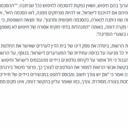
לערוך בהם חיפוש, ושאין נפקות להסכמה לחיפוש ככל שניתנה: ""ההסכמה
 פיהם אם להיכנס לישראל, או להיות מורחקים ממנה, לאו הסכמה היא", ו
 שזו ניתנה לכאורה, כהסכמה חופשית ומרצון". עוד מצאה השופטת, כי
מקרה דומה, באותה "התנהלות בלתי חוקית אסורה של חיפוש לא מוסמך 
 בשערי המדינה".
רשות, ביטלה את פסק דינו של בית הדין לעררים שאישר את החלטת ה
ר כל מניעה על כניסה עתידית של המערערים לישראל. בנוסף, על הרשו
גבול כי חל איסור על לקיחת טלפונים ניידים מהנכנסים לישראל וחיפוש
שת אנשי הרשות למסור את הטלפונים לצורך כך. פרופ' מיכאל בירנהק,
ם
ואמר כי "אם יש צורך חשוב ומבוסס לחטט במכשירים ניידים של תיירים
כות בצורה מסודרת. צורך, כמו שאמר עליון בהקשר דומה, אינו מקים סמכ