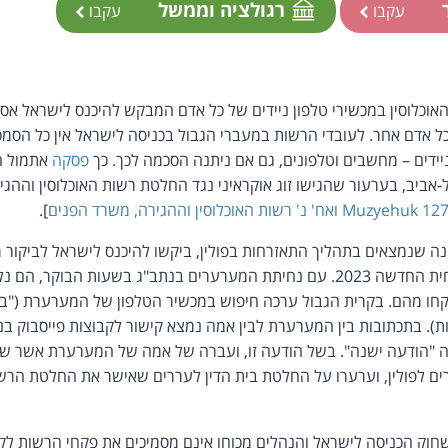
ר
רגולציה וממשל
עקבו
עקבו
אוכלוסין במכשירי טלפון ניידים של כל אדם המבקש להיכנס לישראל אסור,
ל אדם אחר. לעובדי הרשות במעברי הגבול בכניסה לישראל אין כל הסמכ
יידים – מחשבים וטלפונים, גם אם ניתנה הסכמה לכך. כך
פסקה
אתמול הש
ביב, בערעור שהגישו זוג אוקראיני נגד החלטת רשות האוכלוסין וההגי
].
נה שנמצאים בתהליך התאזרחות בפולין, ביקשו להיכנס לישראל לביקור 
לשם חגיגות השנה האזרחית החדשה 2023. עם נחיתת המערערים בנתב"ג בשעות הבו
קחו מהם. בקרית הגבול ערכה חיפוש במכשיר הטלפון של המערערת ("ב
. בתכתובות בין המערערת לבין אמה נמצא קישור לקבוצות פייסבוק בנ
"הודעה ישנה". בשל הודעה זו, ועברה של אמה של המערערת אשר ש
רים לפולין, וערערו על החלטת בית הדין לעררים שאישר את החלטת הרש
וק הכניסה לישראל והנהלים מכוחו אינם מסמיכים את פקחי הרשות לק