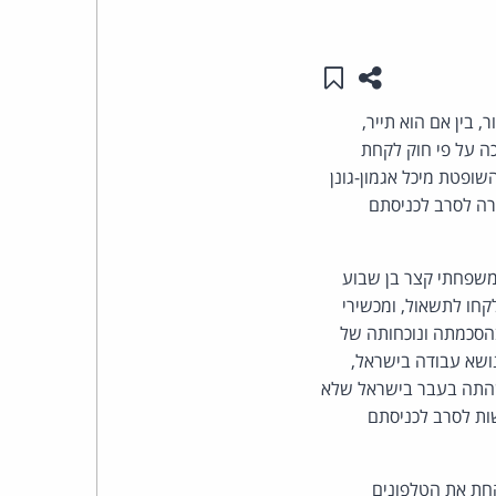
העומד
שתפו עמוד זה
שמור ב"תכנים שלי"
בראש
 בין אם הוא תייר,
קבוצת
ה על פי חוק לקחת
ופטת מיכל אגמון-גונן
האינטרנט,
רה לסרב לכניסתם
הסייבר
משפחתי קצר בן שבוע
וזכויות
קר, הם נלקחו לתשאול, ומכשירי
הסכמתה ונוכחותה של
היוצרים
ושא עבודה בישראל,
התה בעבר בישראל שלא
של
ות לסרב לכניסתם
פרל
חת את הטלפונים