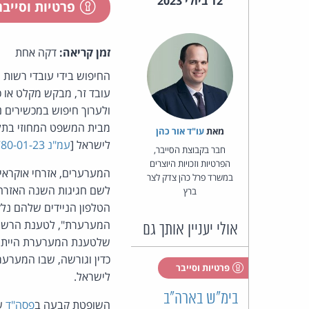
12 ביולי 2023
פרטיות וסייב
זמן קריאה:
דקה אחת
החיפוש בידי עובדי רשות ה
עובד זר, מבקש מקלט או כ
ולערוך חיפוש במכשירים נ
מבית המשפט המחוזי בתל-א
מאת‏
עו"ד אור כהן
לישראל [
עמ"נ 12780-01-23 Muzyehuk ואח' נ' רשות האוכלוסין וההגירה, משרד הפנים
חבר בקבוצת הסייבר,
הפרטיות וזכויות היוצרים
המערערים, אזרחי אוקראי
במשרד פרל כהן צדק לצר
ברץ
הטלפון הניידים שלהם נל
המערערת", לטענת הרשות)
אולי יעניין אותך גם
שלטענת המערערת הייתה 
כדין וגורשה, שבו המערע
פרטיות וסייבר
לישראל.
בימ"ש בארה"ב
השופטת קבעה ב
פסה"ד
שח