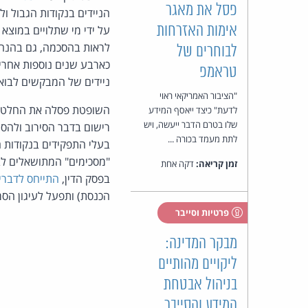
פסל את מאגר
הניידים בנקודות הגבול ו
אימות האזרחות
על ידי מי שתלויים במוצא
לראות בהסכמה, גם בהנחה
לבוחרים של
כארבע שנים נוספות אחרי 
טראמפ
ניידים של המבקשים לבוא
"הציבור האמריקאי ראוי
השופטת פסלה את החלטת ה
לדעת" כיצד ייאסף המידע
שלו בטרם הדבר ייעשה, ויש
רישום בדבר הסירוב ולהסי
לתת מעמד בכורה ...
בעלי התפקידים בנקודות ה
"מסכימים" המתושאלים לבק
זמן קריאה:
דקה אחת
בפסק הדין,
התייחס לדברי
הכנסת) ותפעל לעיגון הסמ
פרטיות וסייבר
מבקר המדינה:
ליקויים מהותיים
בניהול אבטחת
המידע והסייבר