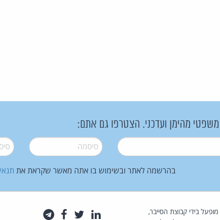
 משפטי מהימן ועדכני. הצטרפו גם אתם:
סיסמה
*
סיסמה
בהרשמה לאתר ובשימוש בו אתה מאשר שקראת את
תנאי
law.co.il מופעל בידי קבוצת הסייבר,
לינקדאין
טוויטר
פייסבוק
טלגרם