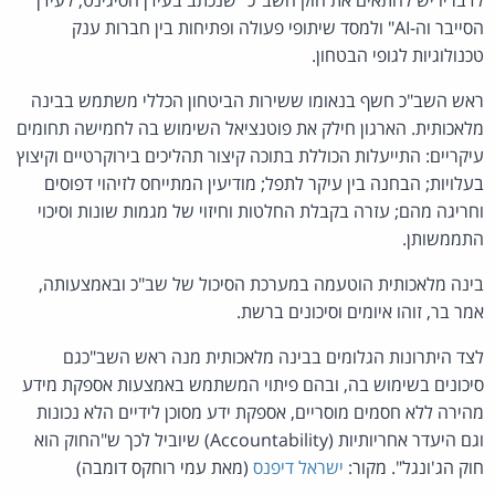
הסייבר וה-AI" ולמסד שיתופי פעולה ופתיחות בין חברות ענק
טכנולוגיות לגופי הבטחון.
ראש השב"כ חשף בנאומו ששירות הביטחון הכללי משתמש בבינה
מלאכותית. הארגון חילק את פוטנציאל השימוש בה לחמישה תחומים
עיקריים: התייעלות הכוללת בתוכה קיצור תהליכים בירוקרטיים וקיצוץ
בעלויות; הבחנה בין עיקר לתפל; מודיעין המתייחס לזיהוי דפוסים
וחריגה מהם; עזרה בקבלת החלטות וחיזוי של מגמות שונות וסיכוי
התממשותן.
בינה מלאכותית הוטעמה במערכת הסיכול של שב"כ ובאמצעותה,
אמר בר, זוהו איומים וסיכונים ברשת.
לצד היתרונות הגלומים בבינה מלאכותית מנה ראש השב"כגם
סיכונים בשימוש בה, ובהם פיתוי המשתמש באמצעות אספקת מידע
מהירה ללא חסמים מוסריים, אספקת ידע מסוכן לידיים הלא נכונות
וגם היעדר אחריותיות (Accountability) שיוביל לכך ש"החוק הוא
חוק הג'ונגל". מקור:
ישראל דיפנס
(מאת עמי רוחקס דומבה)