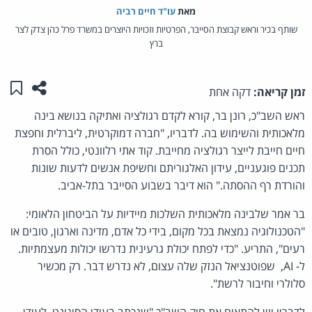
מאת‏
עו"ד חיים רביה
שותף בכיר וראש קבוצת הסייבר, הפרטיות וזכויות היוצרים במשרד פרל כהן צדק לצר
ברץ
שתפו ע
שמו
זמן קריאה:
דקה אחת
ראש השב"כ, רונן בר, קורא לקדם רגולציה ואתיקה בנושא בינה
מלאכותית והשימוש בה. לדבריו, "חברה דמוקרטית, ליברלית וחפצת
חיים חייבת לייצר רגולציה מחייבת. קוד אתי רלוונטי, כולל הסרת
תכנים פוגעניים, עידון האלגוריתם וחשיפת אנשים לדעות שונות
והורדת רף ההסתה." הוא דיבר בשבוע הסייבר בתל-אביב.
בר אמר שלבינה מלאכותית השלכות מיידיות על הביטחון הלאומי:
"הטכנולוגיה נמצאת בכל מקום, בידי כל אדם, מדינה וארגון, טובים או
רעים", התריע. "כדי לפתח יכולת גרעינית נדרשו יכולות מעצמתיות.
ל- AI, שפוטנציאל הנזק שלה עצום, לא נדרש דבר. רק מכשיר
סלולרי וחיבור לרשת".
לדבריו יש להתאים את חוק השב"כ "שנכתב בעידן הסיגינט, לעידן