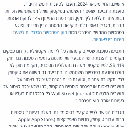
אישיים, החל מינואר 2024. מעבר לטענות חופש הדיבור,
טוענת התביעה שאיסור השימוש בטיקטוק שולל ממשתמשיה זכויות
רבות אחרות ללא הליך תקין, תוך הפרת התיקון ה-14 לחוקת ארצות
הברית; מגביל באופן בלתי חוקי את המסחר הבין מדינתי; ופוגע
בסמכויות הממשל הפדרלי מכוח
חוק הסמכויות הכלכליות לשעת
חירום בינלאומיות
.
התביעה טוענת שטיקטוק מהווה כלי ללימוד אקטואליה, קידום עסקים
מקומיים ו"הצגת היופי הטבעי" של מונטנה, ומעלה טענות נגד חוק
SB 419, לפיו טיקטוק מעודדת פעלולים מסוכנים, מקדמת תוכן לא
הולם ופוגעת בפרטיות משתמשיה. התביעה גם משווה את טיקטוק
לכלי תקשורת אחרים, וטוענת כי "מונטנה לא יכולה לאסור על
תושביה לצפות או לפרסם פוסטים בטיקטוק, כמו שלא יכלה לאסור על
תושביה מלגשת ל-Wall Street Journal רק בגלל זהות בעליו או
רעיונות אותם הוא מפרסם."
הגבלת הגישה לטיקטוק על בסיס מדינתי מעלה בעיות לוגיסטיות
רבות עבור טיקטוק, חנויות האפליקצות (Apple App Store,
Google Play) והמשתמשים. לפי החוק, החל מינואר 2024, אסור