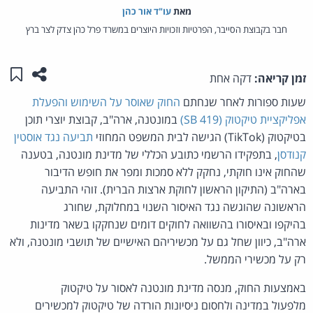
מאת‏
עו"ד אור כהן
חבר בקבוצת הסייבר, הפרטיות וזכויות היוצרים במשרד פרל כהן צדק לצר ברץ
שתפו ע
שמו
זמן קריאה:
דקה אחת
שעות ספורות לאחר שנחתם
החוק שאוסר על השימוש והפעלת
אפליקציית טיקטוק
(SB 419)
במונטנה, ארה"ב, קבוצת יוצרי תוכן
בטיקטוק (TikTok) הגישה לבית המשפט המחוזי
תביעה נגד אוסטין
קנודסן
, בתפקידו הרשמי כתובע הכללי של מדינת מונטנה, בטענה
שהחוק אינו חוקתי, נחקק ללא סמכות ומפר את חופש הדיבור
בארה"ב (התיקון הראשון לחוקת ארצות הברית). זוהי התביעה
הראשונה שהוגשה נגד האיסור השנוי במחלוקת, שחורג
בהיקפו ובאיסורו בהשוואה לחוקים דומים שנחקקו בשאר מדינות
ארה"ב, כיוון שחל גם על מכשיריהם האישיים של תושבי מונטנה, ולא
רק על מכשירי הממשל.
באמצעות החוק, מנסה מדינת מונטנה לאסור על טיקטוק
מלפעול במדינה ולחסום ניסיונות הורדה של טיקטוק למכשירים