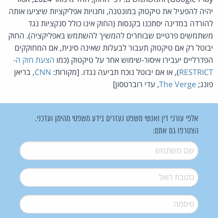
יהיה להפעיל את טיקטוק במונטנה, וחנויות אפליקציות שיציעו אותה
להורדה במדינה יסתכנו בקנסות (החוק אינו כולל סנקציות נגד
משתמשים פרטיים שבוחרים להמשיך להשתמש באפליקציה). החוק
יבוטל רק אם טיקטוק תעבור לבעלות שאינה סינית, אם המחוקקים
הפדרליים יעבירו איסור-שימוש אחר על טיקטוק (כמו
הצעת חוק ה-
RESTRICT
), או אם יבוטל נוכח תביעה נגדו. [מקורות:
CNN
, בריאן
פונג;
The Verge
, עדי רוברטסון]
אלפי עורכי דין ואנשי משפט נעזרים בידע משפטי מהימן ועדכני.
הצטרפו גם אתם:
שם משתמש
*
דואל
*
סיסמה
*